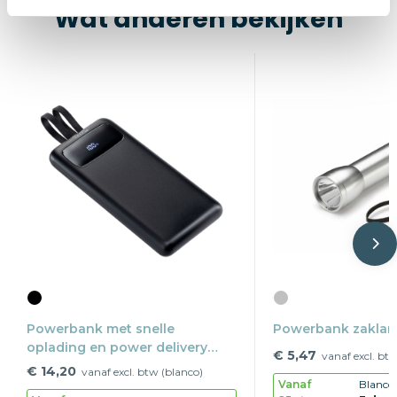
Wat anderen bekijken
Powerbank met snelle
Powerbank zakla
oplading en power delivery
€ 5,47
vanaf excl. bt
REEVES-PULSEXPRESS 10
€ 14,20
vanaf excl. btw (blanco)
Vanaf
Blanco