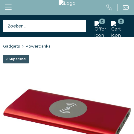
0
0
Bestsellers
Gadgets
Powerbanks
Tassen
Supersnel
Caps en mutsen
Giveaways
Drinkwaren
Paraplu's
Outdoor en vrije tijd
Gereedschap en veiligheid