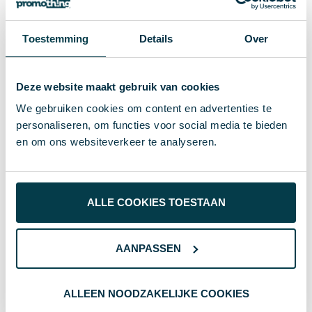
Specificaties
Toestemming
Details
Over
226.1 g
Gewicht
Merk
Deze website maakt gebruik van cookies
110843
Artikelnummer
We gebruiken cookies om content en advertenties te
personaliseren, om functies voor social media te bieden
Gerecycled aluminium
Materiaal
en om ons websiteverkeer te analyseren.
8713159664703
EAN-code
Rood
Kleur
ALLE COOKIES TOESTAAN
1.2 cm
Hoogte
7.4 cm
Breedte
AANPASSEN
15 cm
Lengte
ALLEEN NOODZAKELIJKE COOKIES