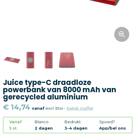
Snoepgoed
Home en living
Health en wellness
Kantoorartikelen
Gadgets
Juice type-C draadloze
Textiel
powerbank van 8000 mAh van
gerecycled aluminium
Thema
€ 14,74
vanaf
excl. btw -
bekijk staffel
Merken
Vanaf
Blanco:
Bedrukt:
Spoed?
5 st.
2 dagen
3-4 dagen
App/bel ons