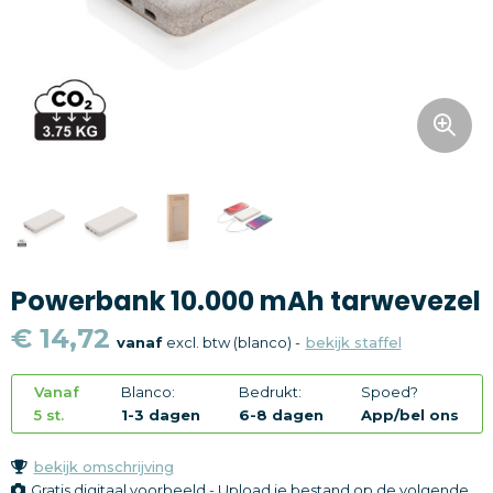
Snoepgoed
Home en living
Health en wellness
Kantoorartikelen
Gadgets
Powerbank 10.000 mAh tarwevezel
Textiel
€ 14,72
vanaf
excl. btw (blanco) -
bekijk staffel
Thema
Vanaf
Blanco:
Bedrukt:
Spoed?
Merken
5 st.
1-3 dagen
6-8 dagen
App/bel ons
bekijk omschrijving
Gratis digitaal voorbeeld - Upload je bestand op de volgende