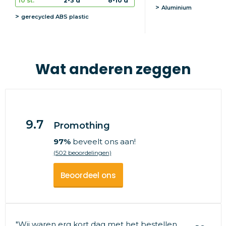
10 st.
2-3 d
8-10 d
Aluminium
gerecycled ABS plastic
Wat anderen zeggen
9.7
Promothing
97%
beveelt ons aan!
(502 beoordelingen)
Beoordeel ons
"Wij waren erg kort dag met het bestellen