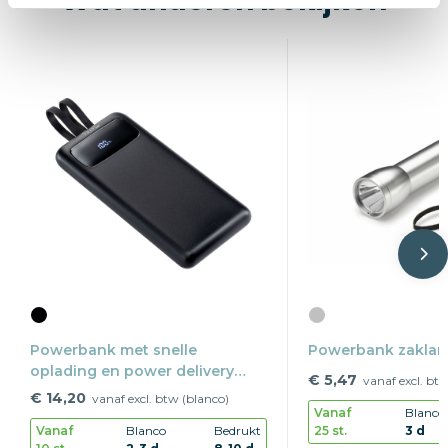
Wat anderen bekijken
Powerbank met snelle
Powerbank zakla
oplading en power delivery
€ 5,47
vanaf excl. bt
REEVES-PULSEXPRESS 10
€ 14,20
vanaf excl. btw (blanco)
Vanaf
Blanco
25 st.
3 d
Vanaf
Blanco
Bedrukt