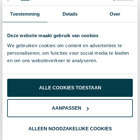
Gewicht
XD Collection
Merk
Toestemming
Details
Over
10000 GB
Grootte
Deze website maakt gebruik van cookies
8714612123201
EAN-code
We gebruiken cookies om content en advertenties te
38222
Artikelnummer
personaliseren, om functies voor social media te bieden
en om ons websiteverkeer te analyseren.
khaki
Kleur
14.5 x 6.9 x 1.6 cm
Afmeting
ALLE COOKIES TOESTAAN
1.6 cm
Hoogte
6.9 cm
Breedte
AANPASSEN
14.5 cm
Lengte
ALLEEN NOODZAKELIJKE COOKIES