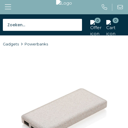
0
0
Bestsellers
Gadgets
Powerbanks
Tassen
Caps en mutsen
Giveaways
Drinkwaren
Paraplu's
Outdoor en vrije tijd
Gereedschap en veiligheid