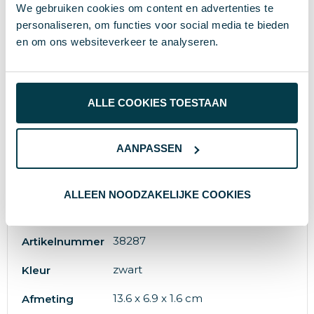
We gebruiken cookies om content en advertenties te
personaliseren, om functies voor social media te bieden
en om ons websiteverkeer te analyseren.
Specificaties
Gerecycled ABS, Gerecycled TPE
Materiaal
ALLE COOKIES TOESTAAN
212.9 g
Gewicht
AANPASSEN
XD Collection
Merk
8000 GB
Grootte
ALLEEN NOODZAKELIJKE COOKIES
8714612126080
EAN-code
38287
Artikelnummer
zwart
Kleur
13.6 x 6.9 x 1.6 cm
Afmeting