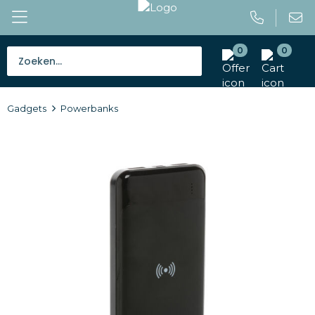
0
0
Bestsellers
Gadgets
Powerbanks
Tassen
Caps en mutsen
Giveaways
Drinkwaren
Paraplu's
Outdoor en vrije tijd
Gereedschap en veiligheid