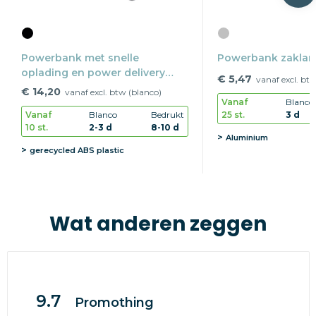
Powerbank met snelle
Powerbank zakla
oplading en power delivery
€ 5,47
vanaf excl. bt
REEVES-PULSEXPRESS 10
€ 14,20
vanaf excl. btw (blanco)
Vanaf
Blanco
25 st.
3 d
Vanaf
Blanco
Bedrukt
10 st.
2-3 d
8-10 d
Aluminium
gerecycled ABS plastic
Wat anderen zeggen
9.7
Promothing