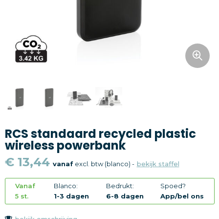
Snoepgoed
Home en living
Health en wellness
Kantoorartikelen
Gadgets
RCS standaard recycled plastic
Textiel
wireless powerbank
Thema
€ 13,44
vanaf
excl. btw (blanco) -
bekijk staffel
Merken
Vanaf
Blanco:
Bedrukt:
Spoed?
5 st.
1-3 dagen
6-8 dagen
App/bel ons
bekijk omschrijving