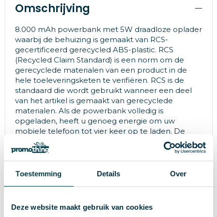
Omschrijving
8.000 mAh powerbank met 5W draadloze oplader
waarbij de behuizing is gemaakt van RCS-
gecertificeerd gerecycled ABS-plastic. RCS
(Recycled Claim Standard) is een norm om de
gerecyclede materialen van een product in de
hele toeleveringsketen te verifiëren. RCS is de
standaard die wordt gebruikt wanneer een deel
van het artikel is gemaakt van gerecyclede
materialen. Als de powerbank volledig is
opgeladen, heeft u genoeg energie om uw
mobiele telefoon tot vier keer op te laden. De
powerbank bevat een duurzame A kwaliteit 8.000
mAh lithium-polymeer batterij. De
stroomindicatoren geven het resterende
energieniveau aan, zodat u altijd weet wanneer u
Toestemming
Details
Over
moet opladen. Type-C-input 5V/2A; Micro-USB-
input 5V/2A; Draadloze output 5W; 2x USB-input:
5V/2A; Artikel en accessoires PVC vrij. Inclusief PVC-
Deze website maakt gebruik van cookies
vrije oplaadkabel van gerecycled TPE-materiaal