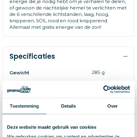
energie die je nodig hebt om je verhalen te delen,
of gewoon de nachtelijke hemel te verlichten met
de 6 verschillende lichtstanden, laag, hoog,
knipperen, SOS, rood en rood knipperend.
Allemaal met gratis energie van de zon!
Specificaties
285 g
Gewicht
empty
Merk
ABS
Materiaal
Toestemming
Details
Over
19348
Artikelnummer
Zwart
Kleur
Deze website maakt gebruik van cookies
1.8 cm
Hoogte
We gebruiken cookies om content en advertenties te