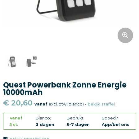
Snoepgoed
Home en living
Health en wellness
Kantoorartikelen
Gadgets
Quest Powerbank Zonne Energie
Textiel
10000mAh
Thema
€ 20,60
vanaf
excl. btw (blanco) -
bekijk staffel
Merken
Vanaf
Blanco:
Bedrukt:
Spoed?
5 st.
3 dagen
5-7 dagen
App/bel ons
bekijk omschrijving