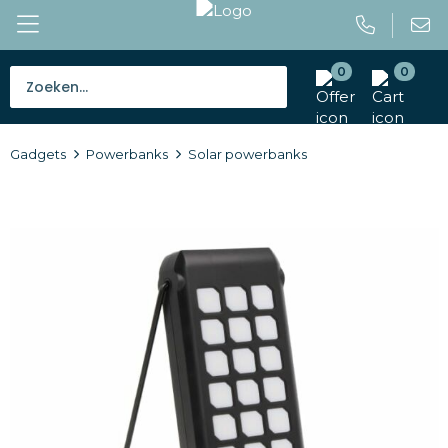
0
0
Bestsellers
Gadgets
Powerbanks
Solar powerbanks
Tassen
Caps en mutsen
Giveaways
Drinkwaren
Paraplu's
Outdoor en vrije tijd
Gereedschap en veiligheid