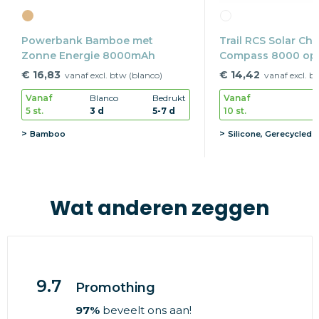
Powerbank Bamboe met
Trail RCS Solar Ch
Zonne Energie 8000mAh
Compass 8000 op
€ 16,83
€ 14,42
vanaf excl. btw (blanco)
vanaf excl. b
Vanaf
Blanco
Bedrukt
Vanaf
5 st.
3 d
5-7 d
10 st.
Bamboo
Silicone, Gerecycled 
Wat anderen zeggen
9.7
Promothing
97%
beveelt ons aan!