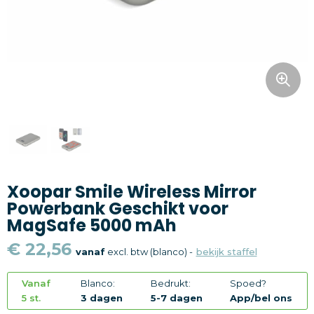
Snoepgoed
Home en living
Health en wellness
Kantoorartikelen
Gadgets
Xoopar Smile Wireless Mirror
Textiel
Powerbank Geschikt voor
MagSafe 5000 mAh
Thema
€ 22,56
vanaf
excl. btw (blanco) -
bekijk staffel
Merken
Vanaf
Blanco:
Bedrukt:
Spoed?
5 st.
3 dagen
5-7 dagen
App/bel ons