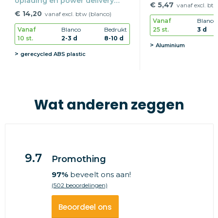
oplading en power delivery
€ 5,47
vanaf excl. bt
REEVES-PULSEXPRESS 10
€ 14,20
vanaf excl. btw (blanco)
Vanaf
Blanco
25 st.
3 d
Vanaf
Blanco
Bedrukt
10 st.
2-3 d
8-10 d
Aluminium
gerecycled ABS plastic
Wat anderen zeggen
9.7
Promothing
97%
beveelt ons aan!
(502 beoordelingen)
Beoordeel ons