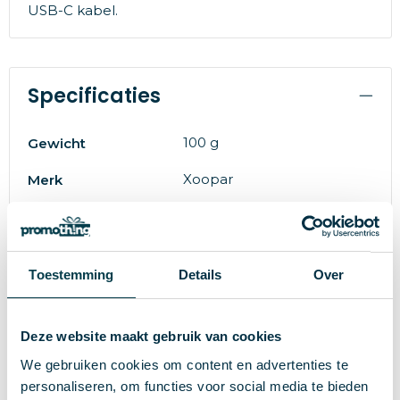
USB-C kabel.
Specificaties
100 g
Gewicht
Xoopar
Merk
Recycled aluminium
Materiaal
30468
Artikelnummer
Toestemming
Details
Over
Licht Grijs
Kleur
0.9 cm
Hoogte
Deze website maakt gebruik van cookies
6.66 cm
Breedte
We gebruiken cookies om content en advertenties te
personaliseren, om functies voor social media te bieden
10.1 cm
Lengte