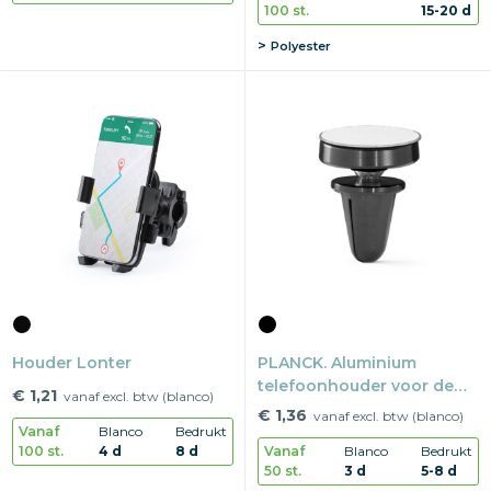
100 st.
15-20 d
Polyester
Houder Lonter
PLANCK. Aluminium
telefoonhouder voor de
€ 1,21
vanaf excl. btw (blanco)
auto
€ 1,36
vanaf excl. btw (blanco)
Vanaf
Blanco
Bedrukt
100 st.
4 d
8 d
Vanaf
Blanco
Bedrukt
50 st.
3 d
5-8 d