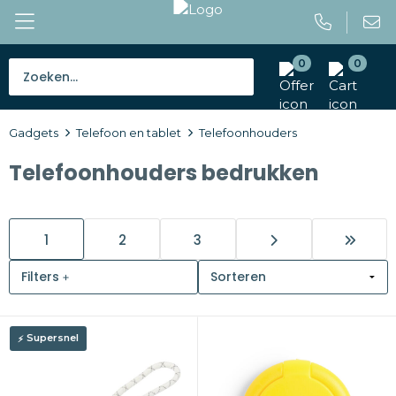
0
0
Bestsellers
Gadgets
Telefoon en tablet
Telefoonhouders
Tassen
Telefoonhouders bedrukken
Caps en mutsen
Giveaways
1
2
3
Drinkwaren
Filters
Paraplu's
Supersnel
Outdoor en vrije tijd
Gereedschap en veiligheid