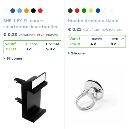
SHELLEY. Siliconen
Houder Armband Naomi
smartphone kaarthouder
€ 0,25
vanaf excl. btw (blanco)
€ 0,23
vanaf excl. btw (blanco)
Vanaf
Blanco
Bedrukt
250 st.
4 d
8 d
Vanaf
Blanco
Bedrukt
250 st.
3 d
5-8 d
Siliconen
Siliconen