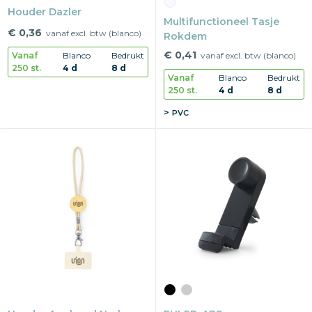
Houder Dazler
Multifunctioneel Tasje
€ 0,36
vanaf excl. btw (blanco)
Rokdem
€ 0,41
Vanaf
Blanco
Bedrukt
vanaf excl. btw (blanco)
250 st.
4 d
8 d
Vanaf
Blanco
Bedrukt
250 st.
4 d
8 d
PVC