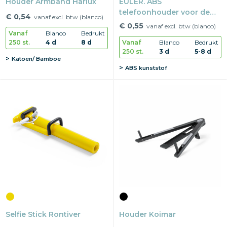
Houder Armband Harlux
EULER. ABS
telefoonhouder voor de
€ 0,54
vanaf excl. btw (blanco)
auto
€ 0,55
vanaf excl. btw (blanco)
Vanaf
Blanco
Bedrukt
250 st.
4 d
8 d
Vanaf
Blanco
Bedrukt
250 st.
3 d
5-8 d
Katoen/ Bamboe
ABS kunststof
Selfie Stick Rontiver
Houder Koimar