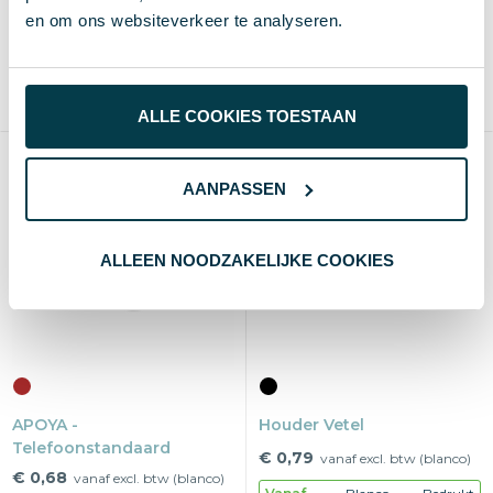
250 st.
4 d
8 d
Vanaf
Blanco
Bedrukt
en om ons websiteverkeer te analyseren.
250 st.
2-3 d
5-8 d
Blanco of bedrukken
1-2 kleuren
Max
60×80 mm
ALLE COOKIES TOESTAAN
Bestseller
AANPASSEN
ALLEEN NOODZAKELIJKE COOKIES
APOYA -
Houder Vetel
Telefoonstandaard
€ 0,79
vanaf excl. btw (blanco)
€ 0,68
vanaf excl. btw (blanco)