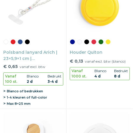
Snoepgoed
Home en living
Health en wellness
Polsband lanyard Arich |
Kantoorartikelen
Houder Quiton
23×5,9×1 cm |
€ 0,13
vanaf excl. btw (blanco)
Telefoonhouder
Gadgets
€ 0,65
vanaf excl. btw
Vanaf
Blanco
Bedrukt
1000 st.
4 d
8 d
Vanaf
Blanco
Bedrukt
Textiel
100 st.
2 d
3-4 d
Blanco of bedrukken
Thema
1-4 kleuren of full-color
Max
8×25 mm
Merken