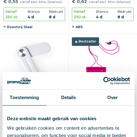
€ 0,55
€ 0,62
vanaf excl. btw (blanco)
vanaf excl. btw (blanco)
Vanaf
Blanco
Bedrukt
Vanaf
Blanco
Bedrukt
250 st.
4 d
8 d
250 st.
4 d
8 d
Roestvrij Staal
ABS
Bestseller
Toestemming
Details
Over
Houder Glitzo
Waterdicht telefoonhoesje
Deze website maakt gebruik van cookies
Coprox | Plastic | 13×24,5
€ 0,65
vanaf excl. btw (blanco)
cm | Met nekkoord
We gebruiken cookies om content en advertenties te
€ 0,66
vanaf excl. btw (blanco)
Vanaf
Blanco
Bedrukt
personaliseren, om functies voor social media te bieden