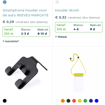
Smartphone houder voor
Houder Atosh
de auto REEVES-MARGATE
€ 0,32
vanaf excl. btw (blanco)
€ 0,29
vanaf excl. btw (blanco)
Vanaf
Blanco
Bedrukt
250 st.
4 d
8 d
Vanaf
Blanco
Bedrukt
250 st.
2-3 d
8-10 d
Metaal
kunststof