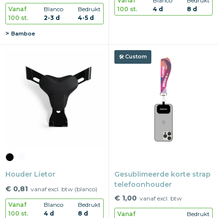
Vanaf
Blanco
Bedrukt
100 st.
4 d
8 d
Vanaf
Blanco
Bedrukt
100 st.
2-3 d
4-5 d
Bamboe
Custom
Houder Lietor
Gesublimeerde korte strap
telefoonhouder
€ 0,81
vanaf excl. btw (blanco)
€ 1,00
vanaf excl. btw
Vanaf
Blanco
Bedrukt
100 st.
4 d
8 d
Vanaf
Bedrukt