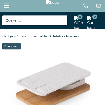
0
0
Bestsellers
Gadgets
Telefoon en tablet
Telefoonhouders
Tassen
Duurzaam
Caps en mutsen
Giveaways
Drinkwaren
Paraplu's
Outdoor en vrije tijd
Gereedschap en veiligheid