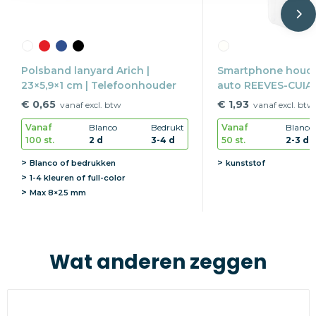
Polsband lanyard Arich |
Smartphone houde
23×5,9×1 cm | Telefoonhouder
auto REEVES-CUIA
€ 0,65
€ 1,93
vanaf excl. btw
vanaf excl. btw
Vanaf
Blanco
Bedrukt
Vanaf
Blanco
100 st.
2 d
3-4 d
50 st.
2-3 d
Blanco of bedrukken
kunststof
1-4 kleuren of full-color
Max
8×25 mm
Wat anderen zeggen