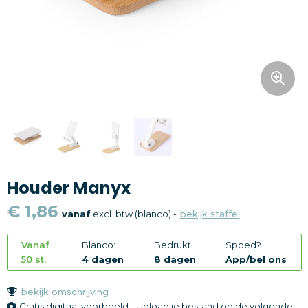
Snoepgoed
Home en living
Health en wellness
Kantoorartikelen
Gadgets
Houder Manyx
Textiel
€ 1,86
vanaf
excl. btw (blanco) -
bekijk staffel
Thema
Vanaf
Blanco:
Bedrukt:
Spoed?
Merken
50 st.
4 dagen
8 dagen
App/bel ons
bekijk omschrijving
Gratis digitaal voorbeeld - Upload je bestand op de volgende