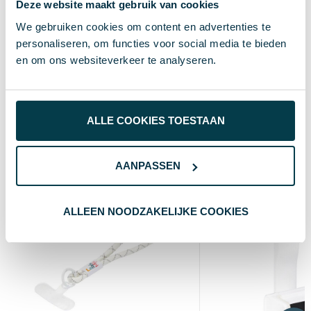
Deze website maakt gebruik van cookies
20 cm
Hoogte
We gebruiken cookies om content en advertenties te
personaliseren, om functies voor social media te bieden
6.8 cm
Breedte
en om ons websiteverkeer te analyseren.
12 cm
Lengte
ALLE COOKIES TOESTAAN
Wat anderen bekijken
AANPASSEN
Supersnel
ALLEEN NOODZAKELIJKE COOKIES