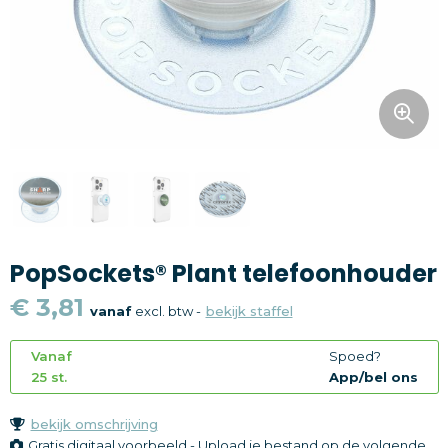
Snoepgoed
Home en living
Health en wellness
Kantoorartikelen
Gadgets
PopSockets® Plant telefoonhouder
Textiel
€ 3,81
vanaf
excl. btw -
bekijk staffel
Thema
Vanaf
Spoed?
Merken
25 st.
App/bel ons
bekijk omschrijving
Gratis digitaal voorbeeld - Upload je bestand op de volgende