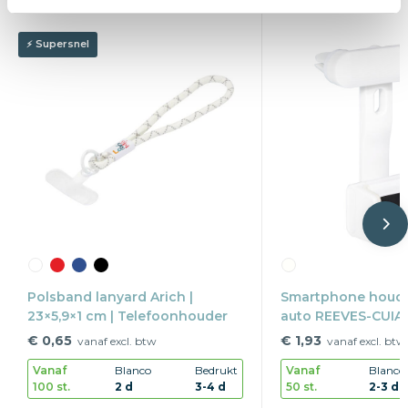
Supersnel
Polsband lanyard Arich |
Smartphone houde
23×5,9×1 cm | Telefoonhouder
auto REEVES-CUIA
€ 0,65
€ 1,93
vanaf excl. btw
vanaf excl. btw
Vanaf
Blanco
Bedrukt
Vanaf
Blanco
100 st.
2 d
3-4 d
50 st.
2-3 d