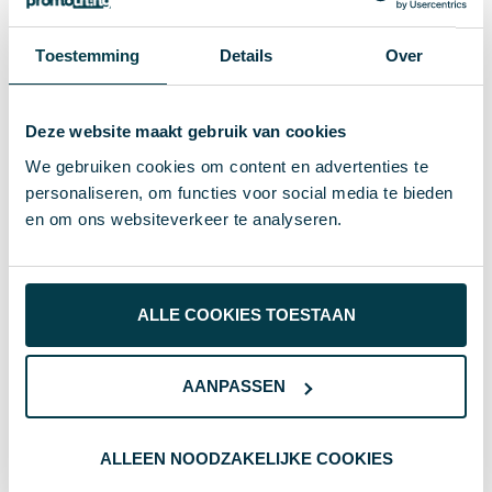
33.5103
Inhoud
Toestemming
Details
Over
119733
Artikelnummer
0842978173863
EAN-code
Deze website maakt gebruik van cookies
Popsockets
Merk
We gebruiken cookies om content en advertenties te
personaliseren, om functies voor social media te bieden
6 g
Gewicht
en om ons websiteverkeer te analyseren.
# Geen maat
Maat
blauw
Kleur
ALLE COOKIES TOESTAAN
Standaard uitvoering
Soort
2.4 cm
Lengte
AANPASSEN
Wat anderen bekijken
ALLEEN NOODZAKELIJKE COOKIES