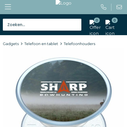
0
0
Bestsellers
Gadgets
Telefoon en tablet
Telefoonhouders
Tassen
Caps en mutsen
Giveaways
Drinkwaren
Paraplu's
Outdoor en vrije tijd
Gereedschap en veiligheid