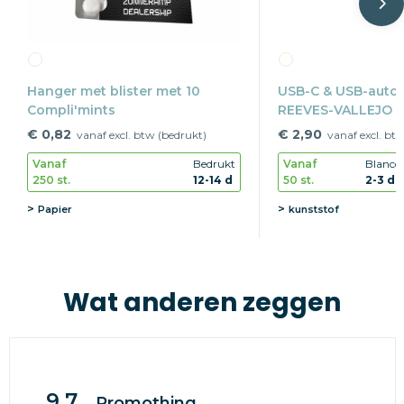
Hanger met blister met 10
USB-C & USB-autol
Compli'mints
REEVES-VALLEJO
€ 0,82
€ 2,90
vanaf excl. btw (bedrukt)
vanaf excl. bt
Vanaf
Bedrukt
Vanaf
Blanco
250 st.
12-14 d
50 st.
2-3 d
Papier
kunststof
Wat anderen zeggen
9.7
Promothing