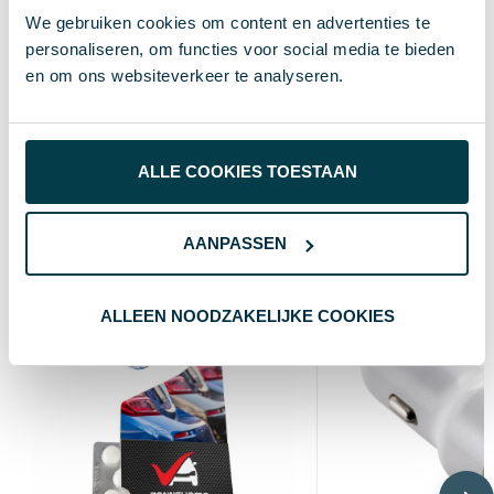
We gebruiken cookies om content en advertenties te
2.4 cm
Hoogte
personaliseren, om functies voor social media te bieden
en om ons websiteverkeer te analyseren.
7.5 cm
Breedte
13.5 cm
Lengte
ALLE COOKIES TOESTAAN
Wat anderen bekijken
AANPASSEN
ALLEEN NOODZAKELIJKE COOKIES