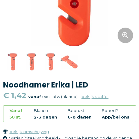
Snoepgoed
Home en living
Health en wellness
Kantoorartikelen
Gadgets
Noodhamer Erika | LED
Textiel
€ 1,42
vanaf
excl. btw (blanco) -
bekijk staffel
Thema
Vanaf
Blanco:
Bedrukt:
Spoed?
Merken
50 st.
2-3 dagen
6-8 dagen
App/bel ons
bekijk omschrijving
Gratis digitaal voorbeeld - Upload je bestand op de volgende