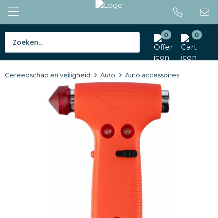
0
0
Bestsellers
Gereedschap en veiligheid
Auto
Auto accessoires
Tassen
Caps en mutsen
Giveaways
Drinkwaren
Paraplu's
Outdoor en vrije tijd
Gereedschap en veiligheid