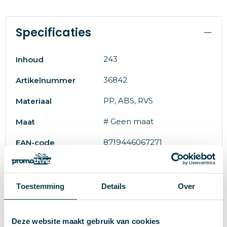
Specificaties
243
Inhoud
36842
Artikelnummer
PP, ABS, RVS
Materiaal
# Geen maat
Maat
8719446067271
EAN-code
126 g
Gewicht
IMPRESSION
Merk
Toestemming
Details
Over
oranje
Kleur
Deze website maakt gebruik van cookies
Standaard uitvoering
Soort