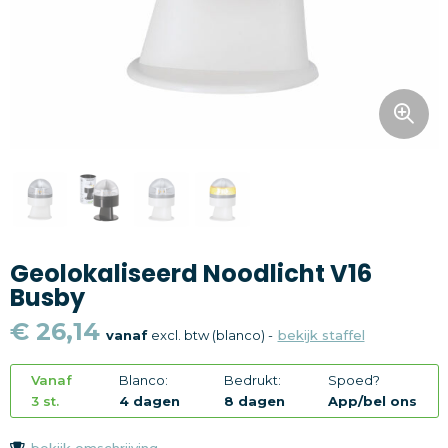
Snoepgoed
Home en living
Health en wellness
Kantoorartikelen
Gadgets
Geolokaliseerd Noodlicht V16
Textiel
Busby
Thema
€ 26,14
vanaf
excl. btw (blanco) -
bekijk staffel
Merken
Vanaf
Blanco:
Bedrukt:
Spoed?
3 st.
4 dagen
8 dagen
App/bel ons
bekijk omschrijving