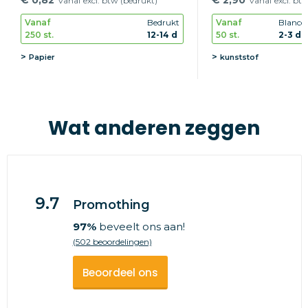
vanaf excl. btw (bedrukt)
vanaf excl. bt
Vanaf
Bedrukt
Vanaf
Blanco
250 st.
12-14 d
50 st.
2-3 d
Papier
kunststof
Wat anderen zeggen
9.7
Promothing
97%
beveelt ons aan!
(502 beoordelingen)
Beoordeel ons