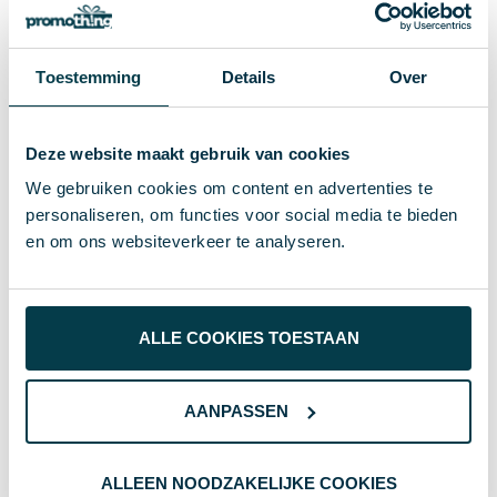
te nemen met je verzekeraar en noodhulp te
versnellen in geval van een ongeluk of pech.
Toestemming
Details
Over
Specificaties
Deze website maakt gebruik van cookies
We gebruiken cookies om content en advertenties te
81517
Artikelnummer
personaliseren, om functies voor social media te bieden
6.8 cm
Diameter
en om ons websiteverkeer te analyseren.
Merk
160 g
Gewicht
ALLE COOKIES TOESTAAN
S/T
Maat
AANPASSEN
Wit
Kleur
10.6 cm
Hoogte
ALLEEN NOODZAKELIJKE COOKIES