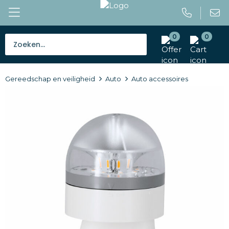
0
0
Bestsellers
Gereedschap en veiligheid
Auto
Auto accessoires
Tassen
Caps en mutsen
Giveaways
Drinkwaren
Paraplu's
Outdoor en vrije tijd
Gereedschap en veiligheid