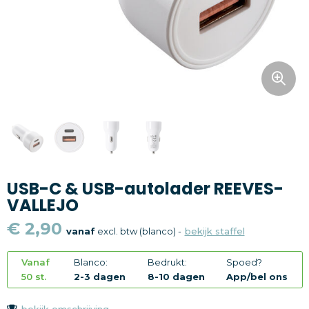
Snoepgoed
Home en living
Health en wellness
Kantoorartikelen
Gadgets
USB-C & USB-autolader REEVES-
Textiel
VALLEJO
Thema
€ 2,90
vanaf
excl. btw (blanco) -
bekijk staffel
Merken
Vanaf
Blanco:
Bedrukt:
Spoed?
50 st.
2-3 dagen
8-10 dagen
App/bel ons
bekijk omschrijving