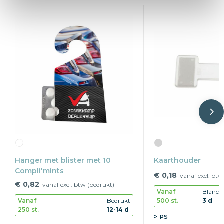
Hanger met blister met 10
Kaarthouder
Compli'mints
€ 0,18
vanaf excl. btw
€ 0,82
vanaf excl. btw (bedrukt)
Vanaf
Blanco
500 st.
3 d
Vanaf
Bedrukt
250 st.
12-14 d
PS