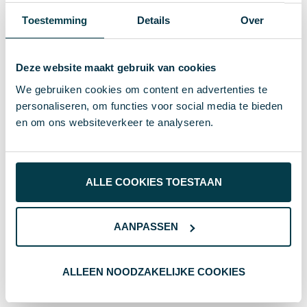
7766
Artikelnummer
Toestemming
Details
Over
kunststof
Materiaal
24 g
Gewicht
Deze website maakt gebruik van cookies
We gebruiken cookies om content en advertenties te
REEVES
Merk
personaliseren, om functies voor social media te bieden
wit
Kleur
en om ons websiteverkeer te analyseren.
2.8 cm
Hoogte
2.8 cm
Breedte
ALLE COOKIES TOESTAAN
6 cm
Lengte
AANPASSEN
Geschenkverpakking
Verpakking
ALLEEN NOODZAKELIJKE COOKIES
Wat anderen bekijken