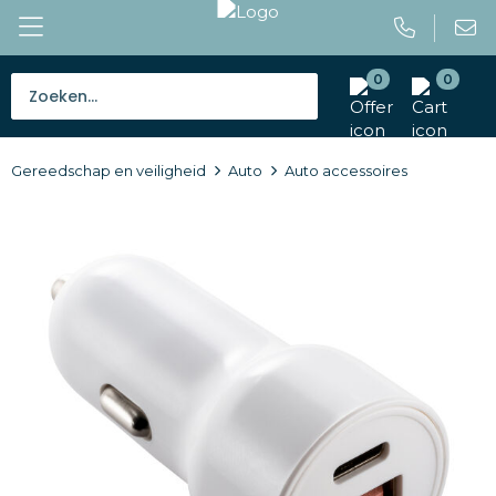
0
0
Bestsellers
Gereedschap en veiligheid
Auto
Auto accessoires
Tassen
Caps en mutsen
Giveaways
Drinkwaren
Paraplu's
Outdoor en vrije tijd
Gereedschap en veiligheid