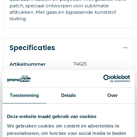
patch, speciaal ontworpen voor sublimatie
afdrukken. Met gaas en bijpassende kunststof
sluiting.
Specificaties
74625
Artikelnummer
Merk
120 g
Gewicht
Toestemming
Details
Over
S/T
Maat
Polyester 170T
Materiaal
Deze website maakt gebruik van cookies
We gebruiken cookies om content en advertenties te
70 cm
Hoogte
personaliseren, om functies voor social media te bieden