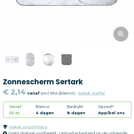
Snoepgoed
Home en living
Health en wellness
Kantoorartikelen
Gadgets
Zonnescherm Sertark
Textiel
€ 2,14
vanaf
excl. btw (blanco) -
bekijk staffel
Thema
Vanaf
Blanco:
Bedrukt:
Spoed?
Merken
50 st.
4 dagen
8 dagen
App/bel ons
bekijk omschrijving
Gratis digitaal voorbeeld - Upload je bestand op de volgende