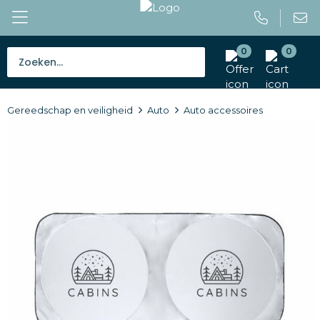
0
0
Bestsellers
Gereedschap en veiligheid
Auto
Auto accessoires
Tassen
Caps en mutsen
Giveaways
Drinkwaren
Paraplu's
Outdoor en vrije tijd
Gereedschap en veiligheid