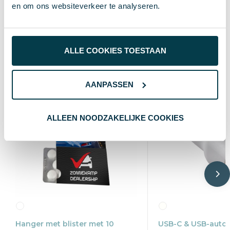
150 cm
Lengte
en om ons websiteverkeer te analyseren.
Wat anderen bekijken
ALLE COOKIES TOESTAAN
AANPASSEN
ALLEEN NOODZAKELIJKE COOKIES
Hanger met blister met 10
USB-C & USB-autol