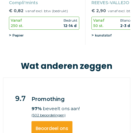
Compli'mints
REEVES-VALLEJO
€ 0,82
€ 2,90
vanaf excl. btw (bedrukt)
vanaf excl. bt
Vanaf
Bedrukt
Vanaf
Blanco
250 st.
12-14 d
50 st.
2-3 d
Papier
kunststof
Wat anderen zeggen
9.7
Promothing
97%
beveelt ons aan!
(502 beoordelingen)
Beoordeel ons