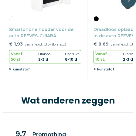
Smartphone houder voor de
Draadloos oplaads
auto REEVES-CUIABÁ
in de auto REEVE
€ 1,93
€ 8,69
vanaf excl. btw (blanco)
vanaf excl. bt
Vanaf
Blanco
Bedrukt
Vanaf
Blanco
50 st.
2-3 d
8-10 d
10 st.
2-3 d
kunststof
kunststof
Wat anderen zeggen
9.7
Promothing