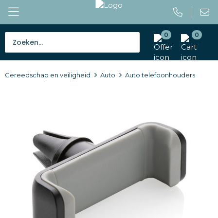
0
0
Bestsellers
Gereedschap en veiligheid
Auto
Auto telefoonhouders
Tassen
Caps en mutsen
Giveaways
Drinkwaren
Paraplu's
Outdoor en vrije tijd
Gereedschap en veiligheid