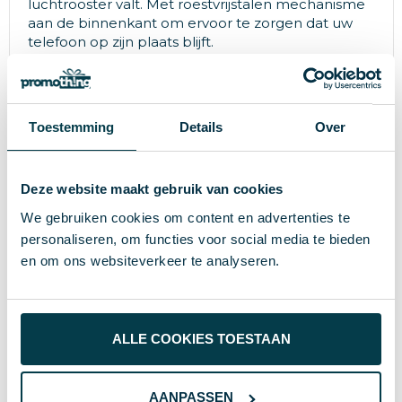
luchtrooster valt. Met roestvrijstalen mechanisme
aan de binnenkant om ervoor te zorgen dat uw
telefoon op zijn plaats blijft.
Specificaties
Toestemming
Details
Over
8714612147900
EAN-code
Deze website maakt gebruik van cookies
42.5 g
Gewicht
We gebruiken cookies om content en advertenties te
personaliseren, om functies voor social media te bieden
XD Collection
Merk
en om ons websiteverkeer te analyseren.
Gerecycled ABS, Siliconen
Materiaal
40804
Artikelnummer
ALLE COOKIES TOESTAAN
zwart
Kleur
7.1 x 2.5 x 5.5 cm
Afmeting
AANPASSEN