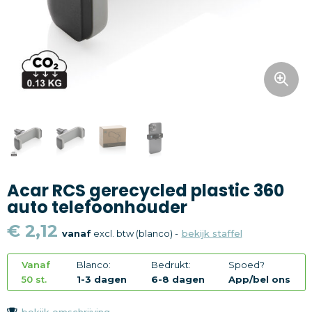
Snoepgoed
Home en living
Health en wellness
Kantoorartikelen
Gadgets
Acar RCS gerecycled plastic 360
Textiel
auto telefoonhouder
Thema
€ 2,12
vanaf
excl. btw (blanco) -
bekijk staffel
Merken
Vanaf
Blanco:
Bedrukt:
Spoed?
50 st.
1-3 dagen
6-8 dagen
App/bel ons
bekijk omschrijving