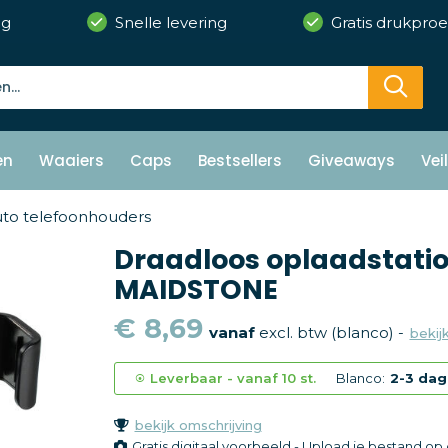
ng
Snelle levering
Gratis drukproe
en
Waaiers
Caps
Bestsellers
Giveaways
Vei
to telefoonhouders
Draadloos oplaadstatio
MAIDSTONE
€ 8,69
vanaf
excl. btw (blanco) -
bekijk
Leverbaar
-
vanaf
10 st.
Blanco:
2-3 dag
bekijk omschrijving
Gratis digitaal voorbeeld - Upload je bestand o