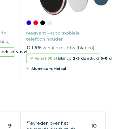
uto
Magvent - auto mobiele
telefoon houder
anco)
€ 1,99
vanaf excl. btw (blanco)
Bedrukt
5-8 d
Vanaf
50 st.
Blanco
2-3 d
Bedrukt
5-8 d
Aluminium, Metaal
"Tevreden over het
9
10