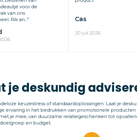
t bestellen van
product"
deautje voor de
ak van ons
Cas
el. Rik an..."
d
20 juli 2026
 2026
t je deskundig adviser
deloze keuzestress of standaardoplossingen. Laat je desku
ge ervaring in het bedrukken van promotionele producten
et je mee, van duurzame relatiegeschenken tot opvallende
 doelgroep en budget.