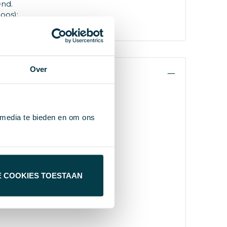
end.
oos):
Over
 media te bieden en om ons
E COOKIES TOESTAAN