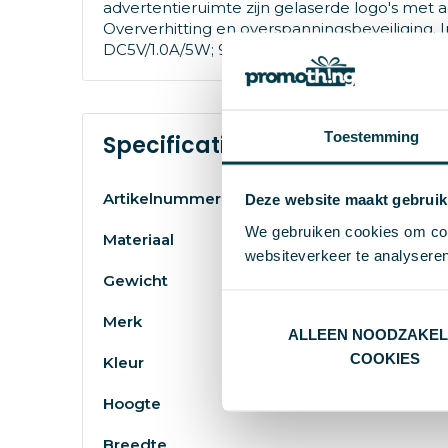
advertentieruimte zijn gelaserde logo's met 
Oververhitting en overspanningsbeveiliging. 
DC5V/1.0A/5W; 9V/1.12A/10W - snellader.1 opl
Toestemming
Specificaties
Artikelnummer
Deze website maakt gebruik
We gebruiken cookies om cont
Materiaal
websiteverkeer te analyseren
Gewicht
Merk
ALLEEN NOODZAKEL
COOKIES
Kleur
Hoogte
Breedte