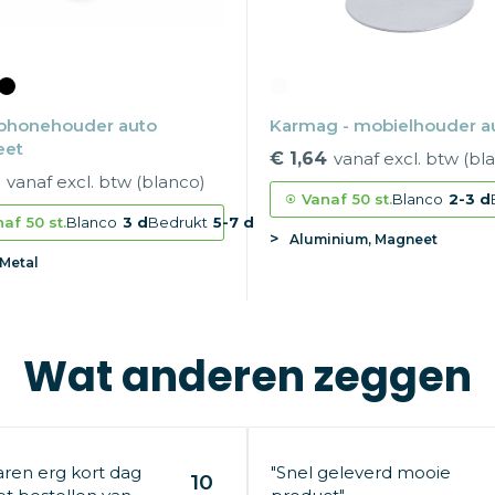
phonehouder auto
Karmag - mobielhouder a
eet
€ 1,64
vanaf excl. btw (bl
vanaf excl. btw (blanco)
Vanaf
50 st.
Blanco
2-3 d
naf
50 st.
Blanco
3 d
Bedrukt
5-7 d
Aluminium, Magneet
 Metal
Wat anderen zeggen
aren erg kort dag
"Snel geleverd mooie
10