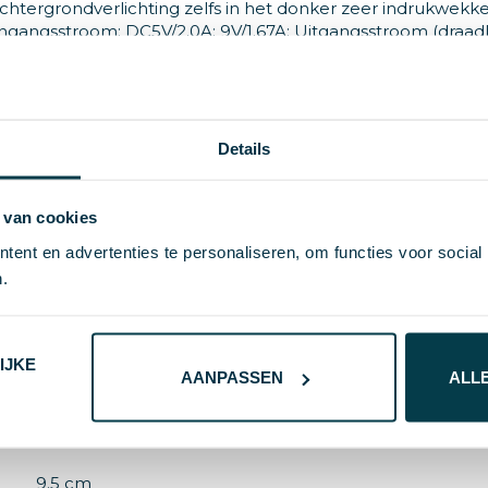
achtergrondverlichting zelfs in het donker zeer indrukwekk
Ingangsstroom: DC5V/2.0A; 9V/1.67A; Uitgangsstroom (draadl
aadspoel, 10W.
Details
7537
 van cookies
ent en advertenties te personaliseren, om functies voor social
kunststof
.
93 g
REEVES
IJKE
AANPASSEN
ALL
zwart
7.5 cm
9.5 cm