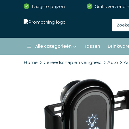
Laagste prijzen
Gratis verzendi
Alle categorieën
Tassen
Drinkwar
Home
Gereedschap en veiligheid
Auto
Au