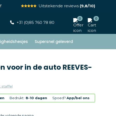
f
Uitstekende reviews
(9,8/10)
0
0
+31 (0)85 760 78 80
ligheidshesjes
Supersnel geleverd
n voor in de auto REEVES-
 staffel
en
Bedrukt:
8-10 dagen
Spoed?
App/bel ons
p de volgende pagina