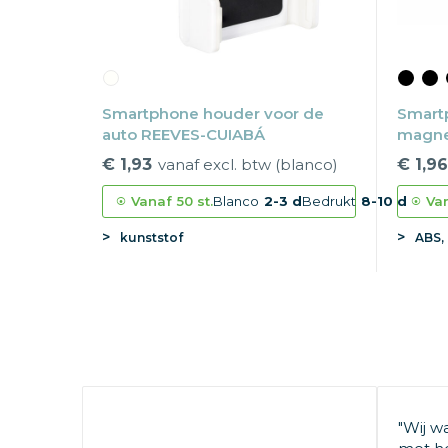
Smartphone houder voor de
Smart
auto REEVES-CUIABÁ
magn
€ 1,93
vanaf excl. btw (blanco)
€ 1,96
Vanaf
50 st.
Blanco
2-3 d
Bedrukt
8-10 d
Va
kunststof
ABS,
"Wij w