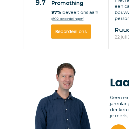
met he
9.7
Promothing
een ca
97%
beveelt ons aan!
bouwv
persone
(502 beoordelingen)
Ruu
Beoordeel ons
22 juli
Laa
Geen ein
jarenlan
denken m
je merk,