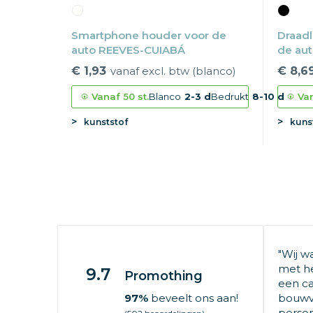
Smartphone houder voor de
Draadl
auto REEVES-CUIABÁ
de au
€ 1,93
vanaf excl. btw (blanco)
€ 8,6
Vanaf
50 st.
Blanco
2-3 d
Bedrukt
8-10 d
Va
kunststof
kuns
"Wij w
met he
9.7
Promothing
een ca
97%
beveelt ons aan!
bouwv
persone