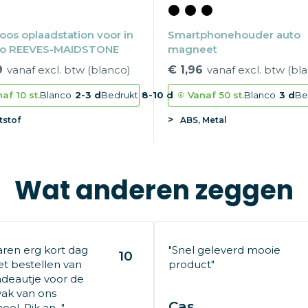
oos oplaadstation voor in
Smartphonehouder auto
to REEVES-MAIDSTONE
magneet
9
vanaf excl. btw (blanco)
€ 1,96
vanaf excl. btw (bl
naf
10 st.
Blanco
2-3 d
Bedrukt
8-10 d
Vanaf
50 st.
Blanco
3 d
Be
tstof
ABS, Metal
Wat anderen zeggen
aren erg kort dag
"Snel geleverd mooie
10
t bestellen van
product"
deautje voor de
ak van ons
Cas
el. Rik an..."