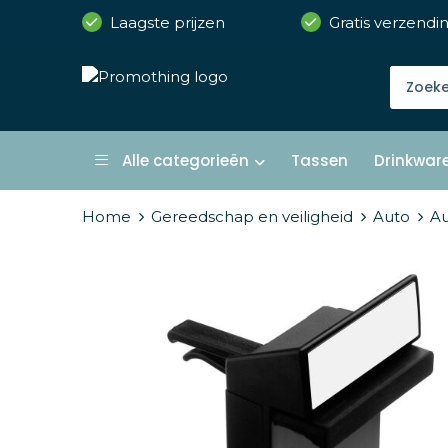
Laagste prijzen
Gratis verzendi
Alle categorieën
Tassen
Drinkwar
Home
Gereedschap en veiligheid
Auto
Au