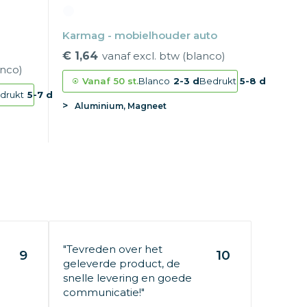
Karmag - mobielhouder auto
€ 1,64
vanaf excl. btw (blanco)
anco)
Vanaf
50 st.
Blanco
2-3 d
Bedrukt
5-8 d
drukt
5-7 d
Aluminium, Magneet
"Tevreden over het
9
10
geleverde product, de
snelle levering en goede
communicatie!"