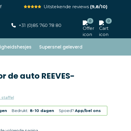
f
Uitstekende reviews
(9,8/10)
0
0
+31 (0)85 760 78 80
ligheidshesjes
Supersnel geleverd
r de auto REEVES-
 staffel
gen
Bedrukt:
8-10 dagen
Spoed?
App/bel ons
p de volgende pagina