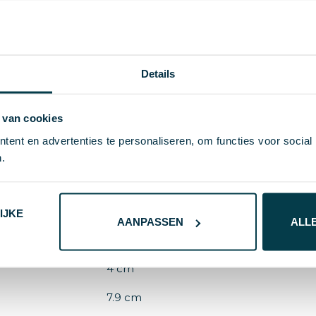
Details
7217
 van cookies
kunststof
ent en advertenties te personaliseren, om functies voor social
31.6 g
.
REEVES
zwart, wit
IJKE
AANPASSEN
ALL
2.5 cm
4 cm
7.9 cm