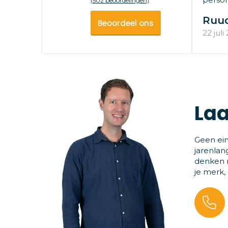
(502 beoordelingen)
Ruu
Beoordeel ons
22 juli
Laa
Geen ein
jarenlan
denken m
je merk,