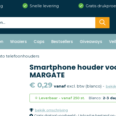
ng
Snelle levering
Gratis drukproe
en
Waaiers
Caps
Bestsellers
Giveaways
Vei
to telefoonhouders
Smartphone houder voo
MARGATE
€ 0,29
vanaf
excl. btw (blanco) -
bekijk
Leverbaar
-
vanaf
250 st.
Blanco:
2-3 da
bekijk omschrijving
Gratis digitaal voorbeeld - Upload je bestand o