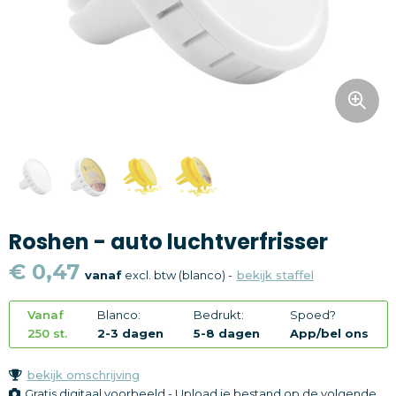
Snoepgoed
Home en living
Health en wellness
Kantoorartikelen
Gadgets
Roshen - auto luchtverfrisser
Textiel
€ 0,47
vanaf
excl. btw (blanco) -
bekijk staffel
Thema
Vanaf
Blanco:
Bedrukt:
Spoed?
Merken
250 st.
2-3 dagen
5-8 dagen
App/bel ons
bekijk omschrijving
Gratis digitaal voorbeeld - Upload je bestand op de volgende