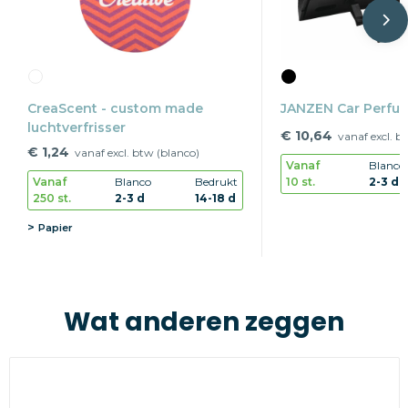
CreaScent - custom made
JANZEN Car Perfum
luchtverfrisser
€ 10,64
vanaf excl. b
€ 1,24
vanaf excl. btw (blanco)
Vanaf
Blanco
10 st.
2-3 d
Vanaf
Blanco
Bedrukt
250 st.
2-3 d
14-18 d
Papier
Wat anderen zeggen