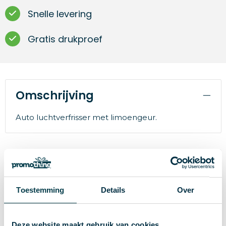
Snelle levering
Gratis drukproef
Omschrijving
Auto luchtverfrisser met limoengeur.
Specificaties
Toestemming
Details
Over
22051
Artikelnummer
Merk
Deze website maakt gebruik van cookies