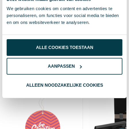
11 g
Gewicht
We gebruiken cookies om content en advertenties te
personaliseren, om functies voor social media te bieden
ø52×42 mm
Maat
en om ons websiteverkeer te analyseren.
Plastic
Materiaal
Wit
Kleur
ALLE COOKIES TOESTAAN
Wat anderen bekijken
AANPASSEN
Custom
ALLEEN NOODZAKELIJKE COOKIES