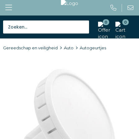
0
0
Bestsellers
Gereedschap en veiligheid
Auto
Autogeurtjes
Tassen
Caps en mutsen
Giveaways
Drinkwaren
Paraplu's
Outdoor en vrije tijd
Gereedschap en veiligheid