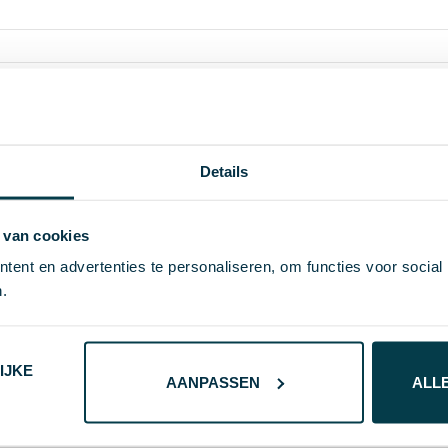
474.37
Details
33856
Aluminium
 van cookies
ent en advertenties te personaliseren, om functies voor social
# Geen maat
.
8719446038387
123 g
IJKE
AANPASSEN
ALL
IMPRESSION
rood