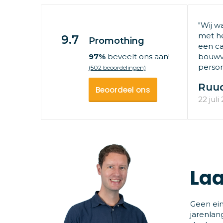
"Wij w
met he
9.7
Promothing
een ca
97%
beveelt ons aan!
bouwv
persone
(502 beoordelingen)
Ruu
Beoordeel ons
22 juli
Laa
Geen ein
jarenlan