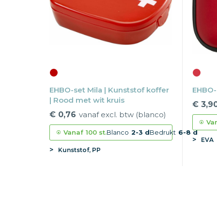
EHBO-set Mila | Kunststof koffer
EHBO-s
| Rood met wit kruis
€ 3,9
€ 0,76
vanaf excl. btw (blanco)
Va
Vanaf
100 st.
Blanco
2-3 d
Bedrukt
6-8 d
EVA
Kunststof, PP