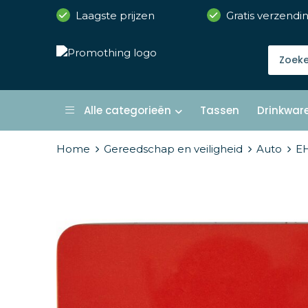
Laagste prijzen
Gratis verzendi
Alle categorieën
Tassen
Drinkwar
Home
Gereedschap en veiligheid
Auto
EH