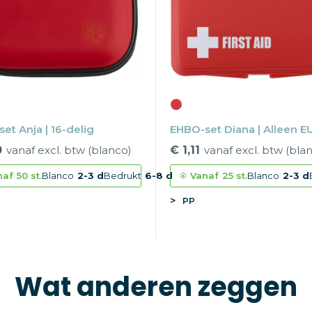
et Anja | 16-delig
EHBO-set Diana | Alleen E
0
vanaf excl. btw (blanco)
€ 1,11
vanaf excl. btw (bla
naf
50 st.
Blanco
2-3 d
Bedrukt
6-8 d
Vanaf
25 st.
Blanco
2-3 d
PP
Wat anderen zeggen