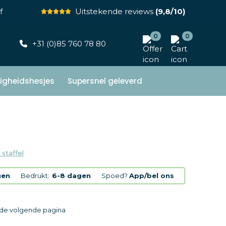
f
Uitstekende reviews
(9,8/10)
0
0
+31 (0)85 760 78 80
ligheidshesjes
Supersnel geleverd
 staffel
gen
Bedrukt:
6-8 dagen
Spoed?
App/bel ons
p de volgende pagina