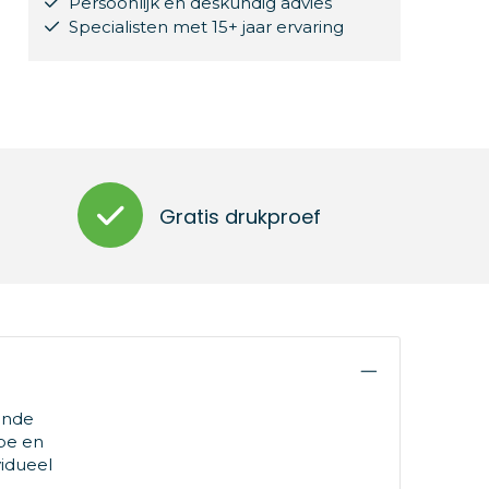
Persoonlijk en deskundig advies
Specialisten met 15+ jaar ervaring
Gratis drukproef
vende
ape en
vidueel