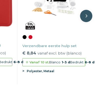
U
Verzendbare eerste hulp set
nco)
€ 8,84
vanaf excl. btw (blanco)
Bedrukt
6-8 d
Vanaf
10 st.
Blanco
1-3 d
Bedrukt
6-8 d
Polyester, Metaal