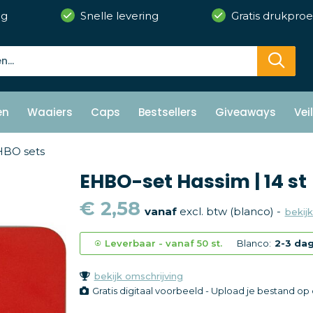
ng
Snelle levering
Gratis drukproe
en
Waaiers
Caps
Bestsellers
Giveaways
Vei
BO sets
EHBO-set Hassim | 14 st
€ 2,58
vanaf
excl. btw (blanco) -
bekijk
Leverbaar
-
vanaf
50 st.
Blanco:
2-3 da
bekijk omschrijving
Gratis digitaal voorbeeld - Upload je bestand o