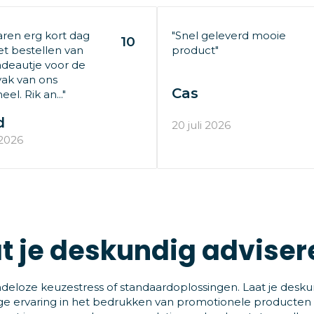
aren erg kort dag
"Snel geleverd mooie
10
t bestellen van
product"
deautje voor de
ak van ons
Cas
el. Rik an..."
d
20 juli 2026
 2026
t je deskundig adviser
deloze keuzestress of standaardoplossingen. Laat je desku
ge ervaring in het bedrukken van promotionele producten