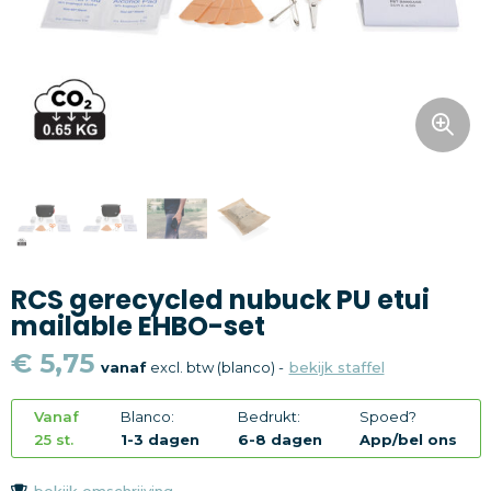
Snoepgoed
Home en living
Health en wellness
Kantoorartikelen
Gadgets
RCS gerecycled nubuck PU etui
Textiel
mailable EHBO-set
Thema
€ 5,75
vanaf
excl. btw (blanco) -
bekijk staffel
Merken
Vanaf
Blanco:
Bedrukt:
Spoed?
25 st.
1-3 dagen
6-8 dagen
App/bel ons
bekijk omschrijving