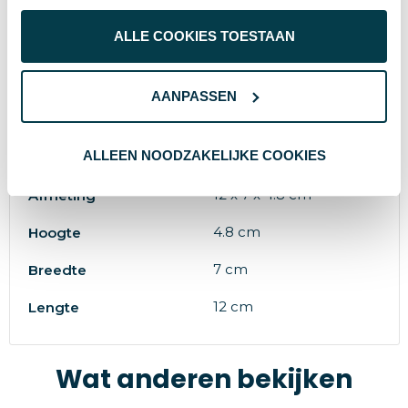
Gerecycled PU
Materiaal
ALLE COOKIES TOESTAAN
90 g
Gewicht
8714612156391
EAN-code
AANPASSEN
XD Collection
Merk
ALLEEN NOODZAKELIJKE COOKIES
zwart
Kleur
12 x 7 x 4.8 cm
Afmeting
4.8 cm
Hoogte
7 cm
Breedte
12 cm
Lengte
Wat anderen bekijken