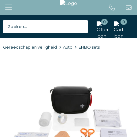
0
0
Bestsellers
Gereedschap en veiligheid
Auto
EHBO sets
Tassen
Caps en mutsen
Giveaways
Drinkwaren
Paraplu's
Outdoor en vrije tijd
Gereedschap en veiligheid