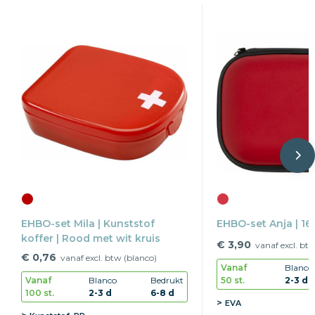
EHBO-set Mila | Kunststof
EHBO-set Anja | 16
koffer | Rood met wit kruis
€ 3,90
vanaf excl. bt
€ 0,76
vanaf excl. btw (blanco)
Vanaf
Blanco
50 st.
2-3 d
Vanaf
Blanco
Bedrukt
100 st.
2-3 d
6-8 d
EVA