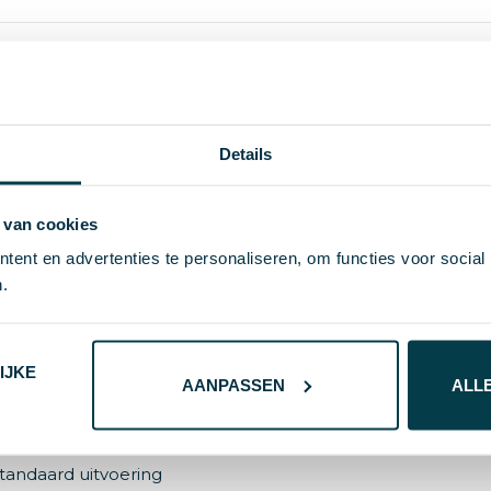
994
Details
3060
luminium, ABS, PVC, EVA
 van cookies
 Geen maat
ent en advertenties te personaliseren, om functies voor social
.
719446019249
40 g
IJKE
MPRESSION
AANPASSEN
ALL
wart
tandaard uitvoering