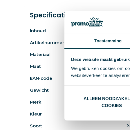
Specificaties
4
Inhoud
Toestemming
3
Artikelnummer
A
Materiaal
Deze website maakt gebruik
#
Maat
We gebruiken cookies om cont
websiteverkeer te analyseren
8
EAN-code
3
Gewicht
ALLEEN NOODZAKEL
I
Merk
COOKIES
z
Kleur
S
Soort