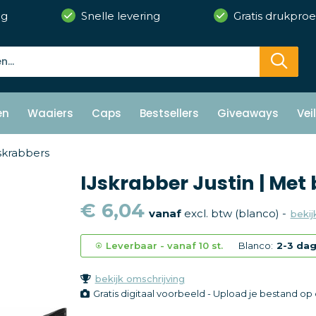
ng
Snelle levering
Gratis drukproe
en
Waaiers
Caps
Bestsellers
Giveaways
Vei
skrabbers
IJskrabber Justin | Met 
€ 6,04
vanaf
excl. btw (blanco) -
bekij
Leverbaar
-
vanaf
10 st.
Blanco:
2-3 da
bekijk omschrijving
Gratis digitaal voorbeeld - Upload je bestand o