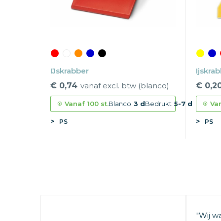
IJskrabber
Ijskra
€ 0,74
vanaf excl. btw (blanco)
€ 0,2
Vanaf
100 st.
Blanco
3 d
Bedrukt
5-7 d
Va
PS
PS
"Wij w