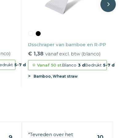
IJsschraper van bamboe en R-PP
anco)
€ 1,38
vanaf excl. btw (blanco)
edrukt
5-7 d
Vanaf
50 st.
Blanco
3 d
Bedrukt
5-7 d
Bamboo, Wheat straw
"Tevreden over het
9
10