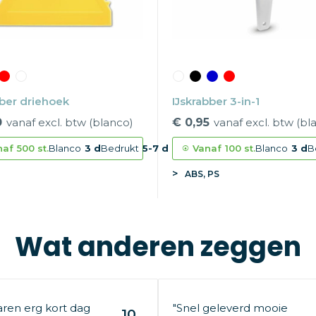
bber driehoek
IJskrabber 3-in-1
0
vanaf excl. btw (blanco)
€ 0,95
vanaf excl. btw (bl
naf
500 st.
Blanco
3 d
Bedrukt
5-7 d
Vanaf
100 st.
Blanco
3 d
B
ABS, PS
Wat anderen zeggen
aren erg kort dag
"Snel geleverd mooie
10