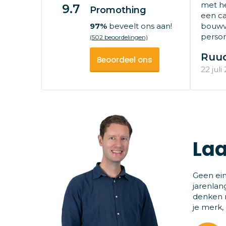
met he
9.7
Promothing
een ca
97%
beveelt ons aan!
bouwv
persone
(502 beoordelingen)
Ruu
Beoordeel ons
22 juli
Laa
Geen ein
jarenlan
denken m
je merk,