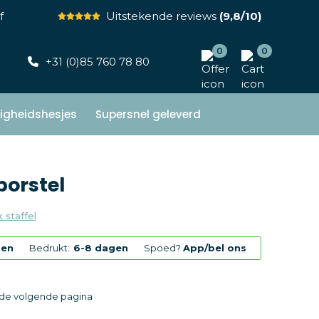
f
Uitstekende reviews
(9,8/10)
0
0
+31 (0)85 760 78 80
ligheidshesjes
Supersnel geleverd
borstel
k staffel
gen
Bedrukt:
6-8 dagen
Spoed?
App/bel ons
p de volgende pagina