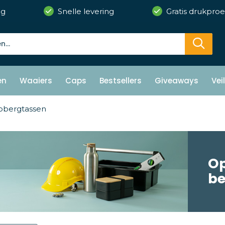
ng
Snelle levering
Gratis drukproe
en
Waaiers
Caps
Bestsellers
Giveaways
Vei
bergtassen
Op
b