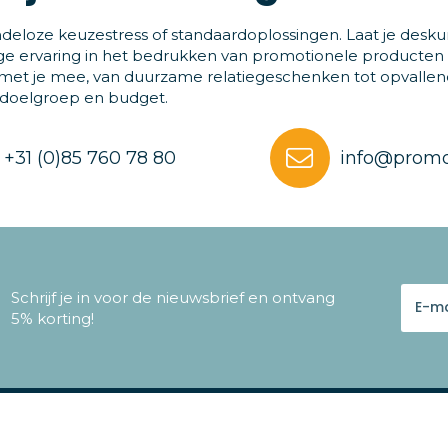
deloze keuzestress of standaardoplossingen. Laat je desku
ge ervaring in het bedrukken van promotionele producten
et je mee, van duurzame relatiegeschenken tot opvallende
 doelgroep en budget.
+31 (0)85 760 78 80
info@promo
Schrijf je in voor de nieuwsbrief en ontvang
5% korting!
e & contact
Veilig winkelen