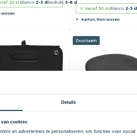
naf
25 st.
Blanco
2-3 d
Bedrukt
5-8 d
Vanaf
50 st.
Blanco
2-3 
-woven
Karton, Non-woven
Duurzaam
Details
 van cookies
Volty Aware™ RPET opbe
organizer Simon |
ent en advertenties te personaliseren, om functies voor social
voor EV kabels
uwbaar