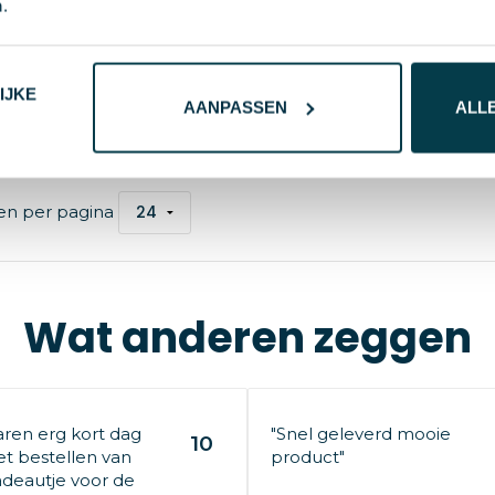
.
€ 9,55
vanaf excl. btw (bl
1
vanaf excl. btw (blanco)
Vanaf
10 st.
Blanco
1-3 d
naf
10 st.
Blanco
2-3 d
Bedrukt
6-8 d
IJKE
AANPASSEN
ALL
rPET, rPET
ester 600D, Metaal, Rubber
en per pagina
Wat anderen zeggen
aren erg kort dag
"Snel geleverd mooie
10
t bestellen van
product"
deautje voor de