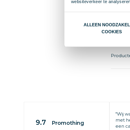
websiteverkeer te analyseren
€ 8,4
Va
ALLEEN NOODZAKEL
Poly
COOKIES
Product
"Wij w
met he
9.7
Promothing
een ca