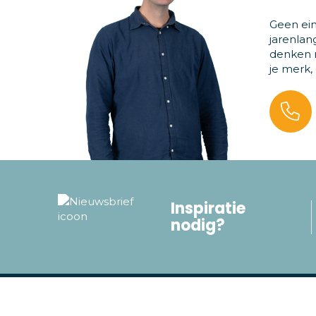
Geen ein
jarenlan
denken m
je merk,
Inspiratie
nodig?
Populaire categorieën
Servic