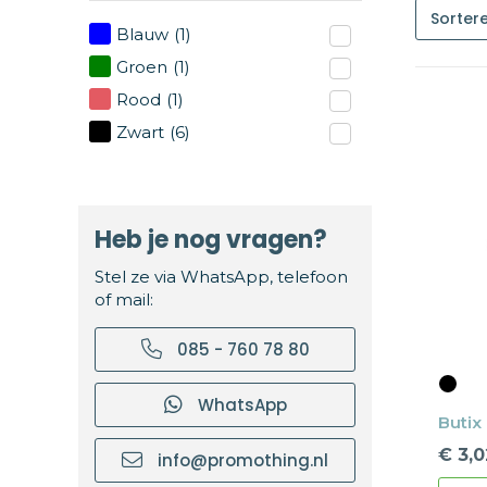
Blauw
(1)
Groen
(1)
Rood
(1)
Zwart
(6)
Heb je nog vragen?
Stel ze via WhatsApp, telefoon
of mail:
085 - 760 78 80
WhatsApp
Butix
€ 3,0
info@promothing.nl