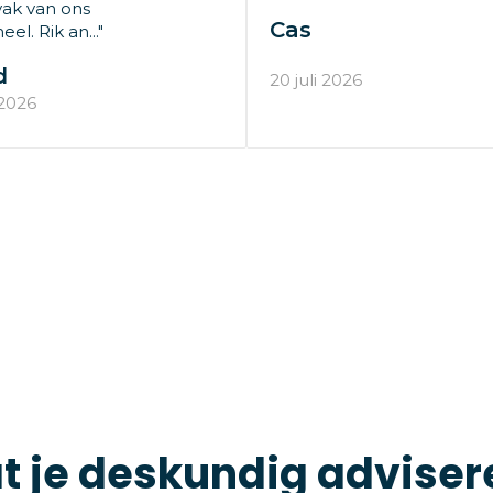
ak van ons
Cas
el. Rik an..."
d
20 juli 2026
 2026
t je deskundig adviser