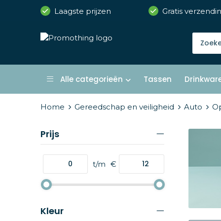
Laagste prijzen
Gratis verzendi
Alle categorieën
Tassen
Drinkwar
Home
Gereedschap en veiligheid
Auto
Op
Prijs
t/m
€
Kleur