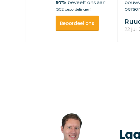
97%
beveelt ons aan!
bouwv
persone
(502 beoordelingen)
Ruu
Beoordeel ons
22 juli
Laa