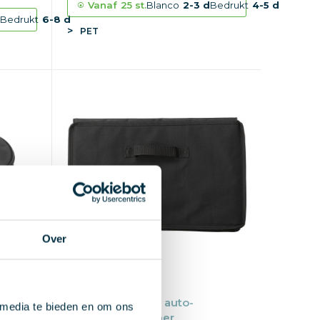
Vanaf
25 st.
Blanco
2-3 d
Bedrukt
4-5 d
d
Bedrukt
6-8 d
PET
Over
rgtas
Polyester (600D) auto-
 media te bieden en om ons
organizer Thatcher