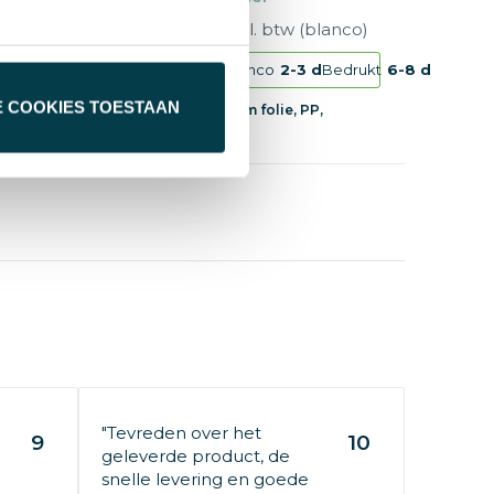
anco)
€ 11,17
vanaf excl. btw (blanco)
Bedrukt
6-8 d
Vanaf
10 st.
Blanco
2-3 d
Bedrukt
6-8 d
E COOKIES TOESTAAN
Karton, Aluminium folie, PP,
Polyester 210D
"Tevreden over het
9
10
geleverde product, de
snelle levering en goede