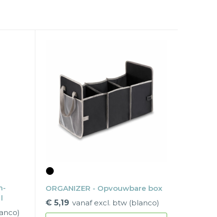
n-
ORGANIZER - Opvouwbare box
l
€ 5,19
vanaf excl. btw (blanco)
lanco)