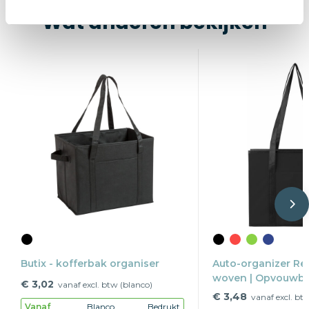
Wat anderen bekijken
Butix - kofferbak organiser
Auto-organizer Re
woven | Opvouwbaa
€ 3,02
vanaf excl. btw (blanco)
€ 3,48
vanaf excl. bt
Vanaf
Blanco
Bedrukt