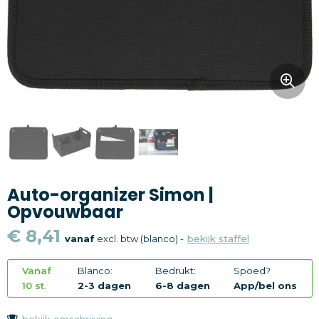
Snoepgoed
Home en living
Health en wellness
Kantoorartikelen
Gadgets
Auto-organizer Simon |
Textiel
Opvouwbaar
Thema
€ 8,41
vanaf
excl. btw (blanco) -
bekijk staffel
Merken
Vanaf
Blanco:
Bedrukt:
Spoed?
10 st.
2-3 dagen
6-8 dagen
App/bel ons
bekijk omschrijving