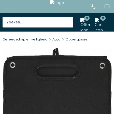
0
0
Bestsellers
Gereedschap en veiligheid
Auto
Opbergtassen
Tassen
Caps en mutsen
Giveaways
Drinkwaren
Paraplu's
Outdoor en vrije tijd
Gereedschap en veiligheid