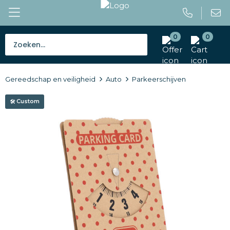
0
0
Bestsellers
Gereedschap en veiligheid
Auto
Parkeerschijven
Tassen
Custom
Caps en mutsen
Giveaways
Drinkwaren
Paraplu's
Outdoor en vrije tijd
Gereedschap en veiligheid