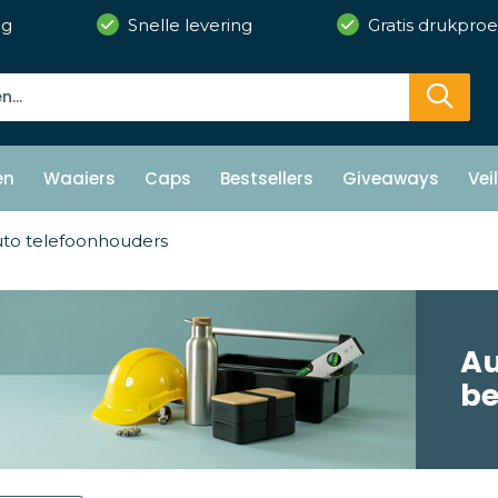
ng
Snelle levering
Gratis drukproe
en
Waaiers
Caps
Bestsellers
Giveaways
Vei
to telefoonhouders
Au
b