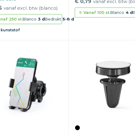
€ 0,79
vanaf excl. btw (b
5
vanaf excl. btw (blanco)
Vanaf
100 st.
Blanco
4 d
naf
250 st.
Blanco
3 d
Bedrukt
5-8 d
 kunststof