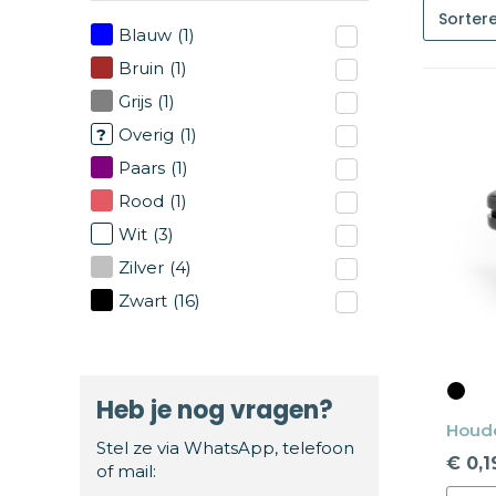
Blauw
(1)
Bruin
(1)
Grijs
(1)
Overig
(1)
Paars
(1)
Rood
(1)
Wit
(3)
Zilver
(4)
Zwart
(16)
Heb je nog vragen?
Houde
Stel ze via WhatsApp, telefoon
€ 0,1
of mail: