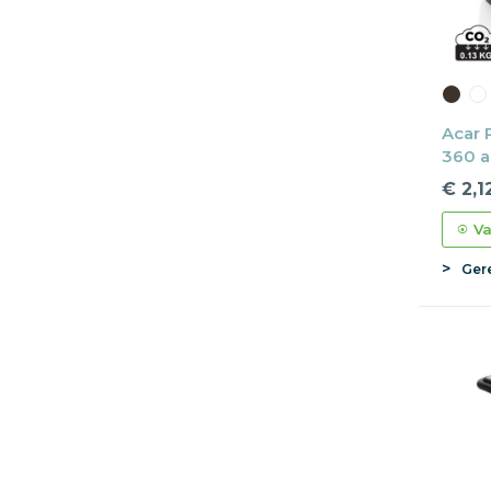
Acar 
360 a
€ 2,1
Va
Gere