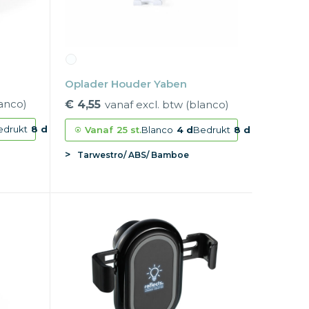
Oplader Houder Yaben
lanco)
€ 4,55
vanaf excl. btw (blanco)
edrukt
8 d
Vanaf
25 st.
Blanco
4 d
Bedrukt
8 d
Tarwestro/ ABS/ Bamboe