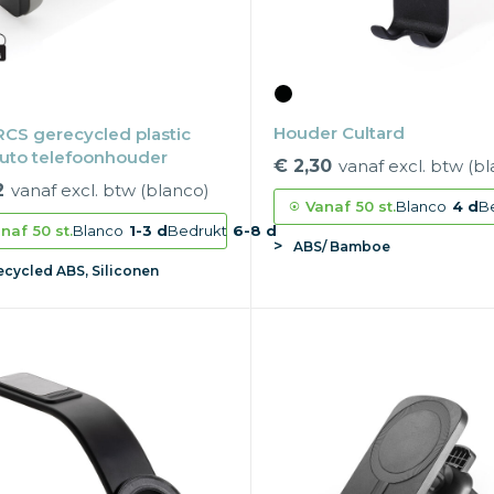
Houder Cultard
RCS gerecycled plastic
uto telefoonhouder
€ 2,30
vanaf excl. btw (b
2
vanaf excl. btw (blanco)
Vanaf
50 st.
Blanco
4 d
B
naf
50 st.
Blanco
1-3 d
Bedrukt
6-8 d
ABS/ Bamboe
cycled ABS, Siliconen