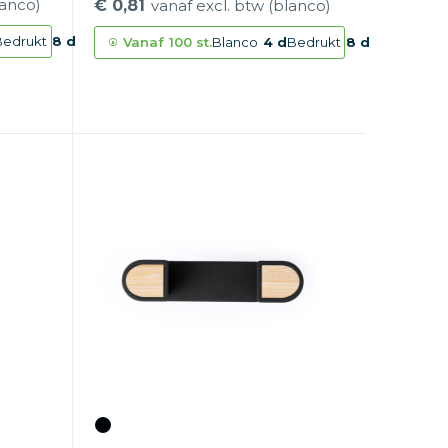
lanco)
€ 0,81
vanaf excl. btw (blanco)
Bedrukt
8 d
Vanaf
100 st.
Blanco
4 d
Bedrukt
8 d