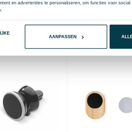
ent en advertenties te personaliseren, om functies voor social
.
Telefoonhouder Larry | 
g - mobielhouder auto
| Auto
4
vanaf excl. btw (blanco)
€ 1,86
vanaf excl. btw (bl
IJKE
naf
50 st.
Blanco
2-3 d
Bedrukt
5-8 d
AANPASSEN
ALL
Vanaf
50 st.
Blanco
2-3 
minium, Magneet
Silicone, IJzer, Bamboe