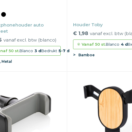
Houder Toby
tphonehouder auto
eet
€ 1,98
vanaf excl. btw (bl
6
vanaf excl. btw (blanco)
Vanaf
50 st.
Blanco
4 d
B
naf
50 st.
Blanco
3 d
Bedrukt
5-7 d
Bamboe
 Metal