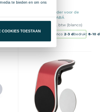
 media te bieden en om ons
Bamboe
Smartphone houder voor de
auto REEVES-CUIABÁ
anco)
€ 1,93
vanaf excl. btw (blanco)
E COOKIES TOESTAAN
d
Bedrukt
6-8 d
Vanaf
50 st.
Blanco
2-3 d
Bedrukt
8-10 d
kunststof