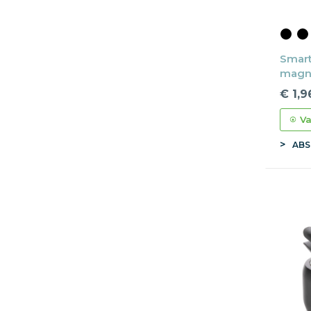
Smar
magn
€ 1,9
Va
ABS,