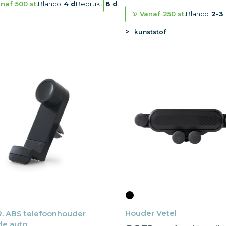
naf
500 st.
Blanco
4 d
Bedrukt
8 d
Vanaf
250 st.
Blanco
2-3
kunststof
Houder Vetel
. ABS telefoonhouder
de auto