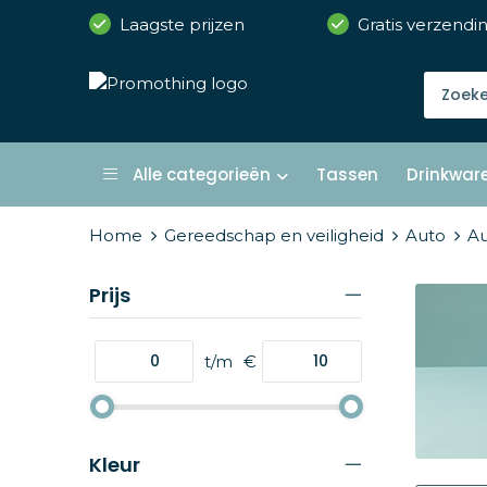
Laagste prijzen
Gratis verzendi
Alle categorieën
Tassen
Drinkwar
Home
Gereedschap en veiligheid
Auto
Au
Prijs
t/m
€
Kleur