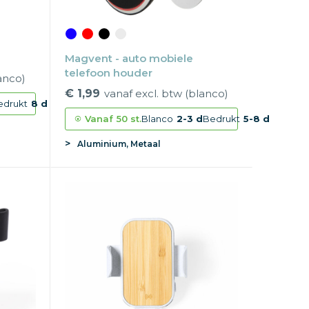
Magvent - auto mobiele
telefoon houder
anco)
€ 1,99
vanaf excl. btw (blanco)
edrukt
8 d
Vanaf
50 st.
Blanco
2-3 d
Bedrukt
5-8 d
Aluminium, Metaal