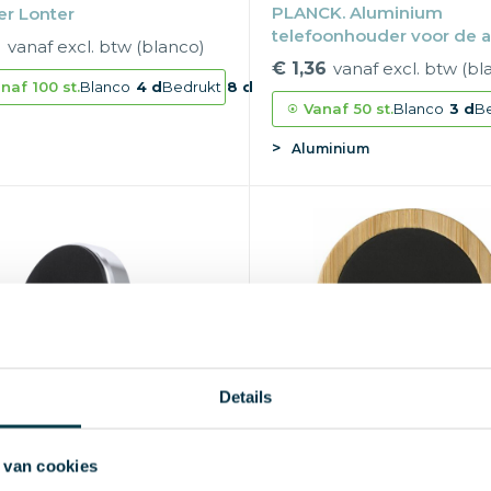
PLANCK. Aluminium
r Lonter
telefoonhouder voor de 
1
vanaf excl. btw (blanco)
€ 1,36
vanaf excl. btw (bl
naf
100 st.
Blanco
4 d
Bedrukt
8 d
Vanaf
50 st.
Blanco
3 d
B
Aluminium
Details
 van cookies