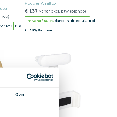
Houder Amiltox
auto
€ 1,37
vanaf excl. btw (blanco)
anco)
Vanaf
50 st.
Blanco
4 d
Bedrukt
8 d
edrukt
5-8 d
ABS/ Bamboe
Over