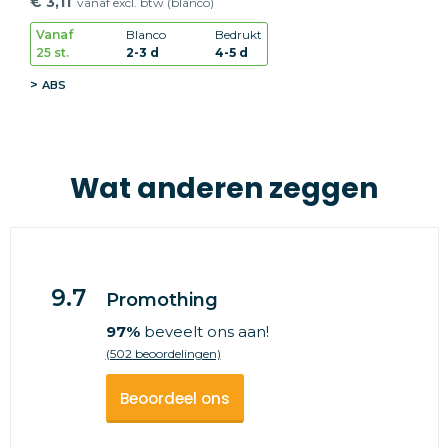
€ 3,11
vanaf excl. btw (blanco)
Vanaf
Blanco
Bedrukt
25 st.
2-3 d
4-5 d
ABS
Wat anderen zeggen
9.7
Promothing
97%
beveelt ons aan!
(502 beoordelingen)
Beoordeel ons