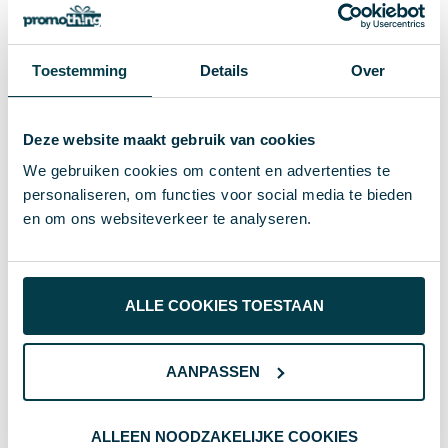
32786
Artikelnummer
Kunststof
Materiaal
Toestemming
Details
Over
# Geen maat
Maat
8785260172200
EAN-code
Deze website maakt gebruik van cookies
We gebruiken cookies om content en advertenties te
74.5 g
Gewicht
personaliseren, om functies voor social media te bieden
Merk
en om ons websiteverkeer te analyseren.
zwart
Kleur
Standaard uitvoering
Soort
ALLE COOKIES TOESTAAN
10.2 cm
Hoogte
AANPASSEN
6.5 cm
Breedte
3.8 cm
Lengte
ALLEEN NOODZAKELIJKE COOKIES