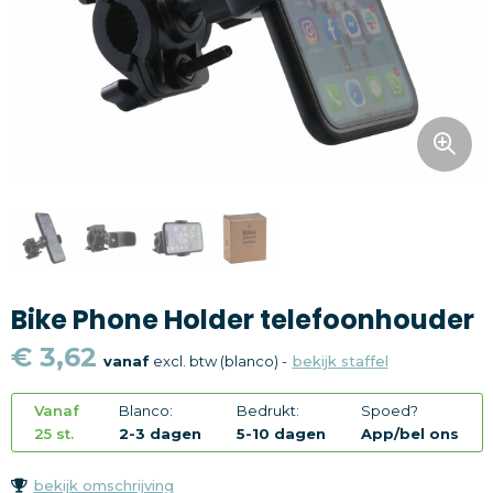
Snoepgoed
Home en living
Health en wellness
Kantoorartikelen
Gadgets
Textiel
Bike Phone Holder telefoonhouder
Thema
€ 3,62
vanaf
excl. btw (blanco) -
bekijk staffel
Merken
Vanaf
Blanco:
Bedrukt:
Spoed?
25 st.
2-3 dagen
5-10 dagen
App/bel ons
bekijk omschrijving