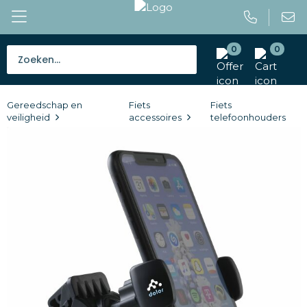
0
0
Bestsellers
Gereedschap en
Fiets
Fiets
Tassen
veiligheid
accessoires
telefoonhouders
Caps en mutsen
Giveaways
Drinkwaren
Paraplu's
Outdoor en vrije tijd
Gereedschap en veiligheid