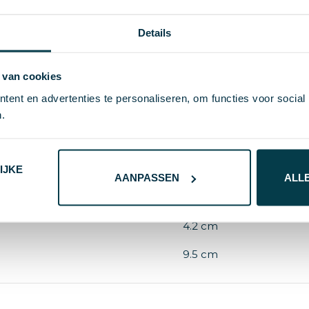
Details
 van cookies
73182
ent en advertenties te personaliseren, om functies voor social
.
40 g
S/T
IJKE
AANPASSEN
ALL
2.1 cm
4.2 cm
9.5 cm