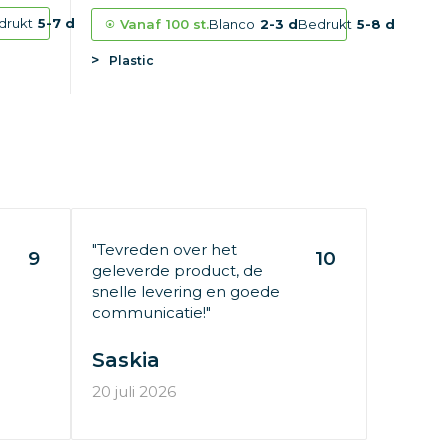
drukt
5-7 d
Vanaf
100 st.
Blanco
2-3 d
Bedrukt
5-8 d
Plastic
"Tevreden over het
9
10
geleverde product, de
snelle levering en goede
communicatie!"
Saskia
20 juli 2026