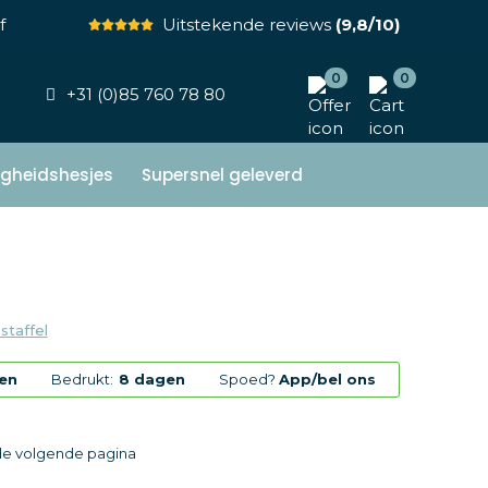
f
Uitstekende reviews
(9,8/10)
0
0
+31 (0)85 760 78 80
ligheidshesjes
Supersnel geleverd
staffel
en
Bedrukt:
8 dagen
Spoed?
App/bel ons
 de volgende pagina