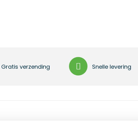
Gratis verzending
Snelle levering
lusief 2 stuks, met twee lichtstanden en gepresenteerd in e
ng. Werkt op batterijen (knoopcellen inbegrepen).