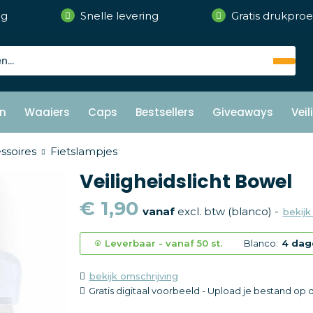
ng
Snelle levering
Gratis drukproe
n
Waaiers
Caps
Bestsellers
Giveaways
Vei
ssoires
Fietslampjes
Veiligheidslicht Bowel
€ 1,90
vanaf
excl. btw (blanco) -
bekijk 
Leverbaar
-
vanaf
50 st.
Blanco:
4 dag
bekijk omschrijving
Gratis digitaal voorbeeld - Upload je bestand op