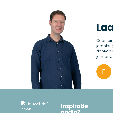
Laa
Geen ein
jarenlan
denken m
je merk,
Inspiratie
nodig?