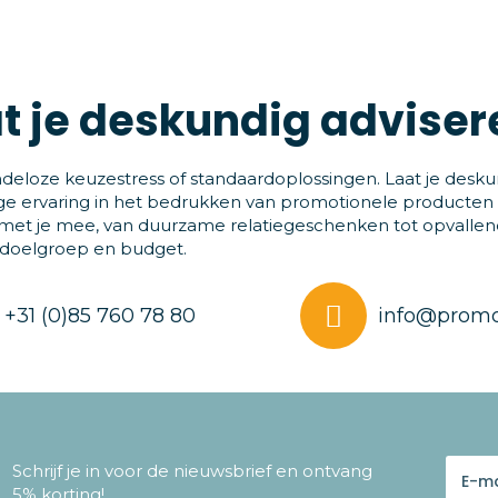
t je deskundig adviser
deloze keuzestress of standaardoplossingen. Laat je desku
ge ervaring in het bedrukken van promotionele producten
et je mee, van duurzame relatiegeschenken tot opvallende
 doelgroep en budget.
+31 (0)85 760 78 80
info@promo
Schrijf je in voor de nieuwsbrief en ontvang
5% korting!