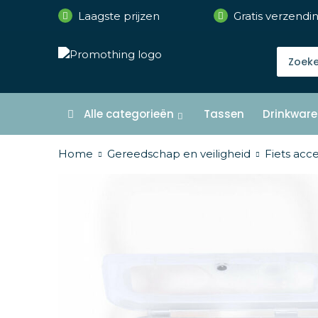
Laagste prijzen
Gratis verzendi
Alle categorieën
Tassen
Drinkware
Home
Gereedschap en veiligheid
Fiets acce