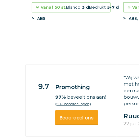
Vanaf
50 st.
Blanco
3 d
Bedrukt
5-7 d
Va
ABS
ABS, 
"Wij w
met he
9.7
Promothing
een ca
97%
beveelt ons aan!
bouwv
persone
(502 beoordelingen)
Ruu
Beoordeel ons
22 juli