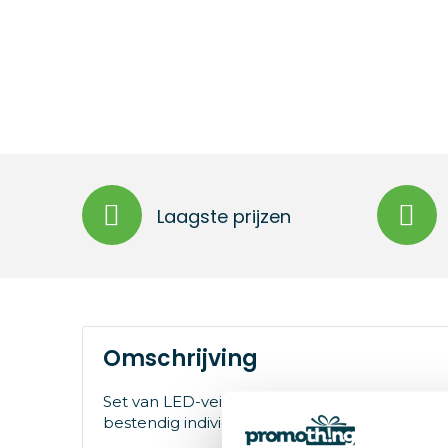
Laagste prijzen
Omschrijving
Set van LED-veiligheidslichten voor fiets. Inc
bestendig individueel etui met magneetsluiti