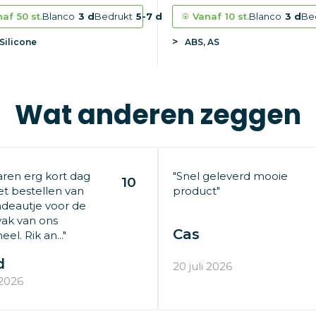
naf
50 st.
Blanco
3 d
Bedrukt
5-7 d
Vanaf
10 st.
Blanco
3 d
Be
Silicone
ABS, AS
Wat anderen zeggen
aren erg kort dag
"Snel geleverd mooie
10
t bestellen van
product"
deautje voor de
ak van ons
Cas
el. Rik an..."
d
20 juli 2026
 2026