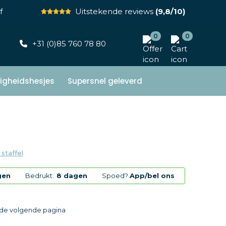
f
Uitstekende reviews
(9,8/10)
0
0
+31 (0)85 760 78 80
ligheidshesjes
Supersnel geleverd
 staffel
gen
Bedrukt:
8 dagen
Spoed?
App/bel ons
p de volgende pagina