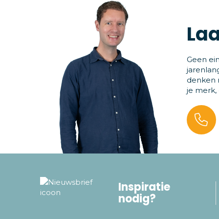
Laa
Geen ein
jarenlan
denken m
je merk,
Inspiratie
nodig?