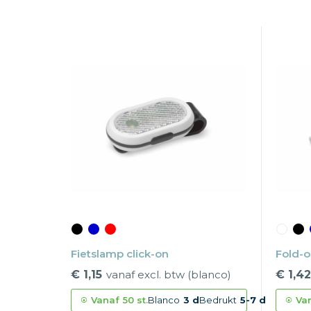
Fietslamp click-on
Fold-o
€ 1,15
vanaf excl. btw (blanco)
€ 1,42
Vanaf
50 st.
Blanco
3 d
Bedrukt
5-7 d
Va