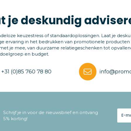
t je deskundig adviser
deloze keuzestress of standaardoplossingen. Laat je desku
ge ervaring in het bedrukken van promotionele producten
et je mee, van duurzame relatiegeschenken tot opvallende
 doelgroep en budget.
+31 (0)85 760 78 80
info@promo
Schrijf je in voor de nieuwsbrief en ontvang
5% korting!