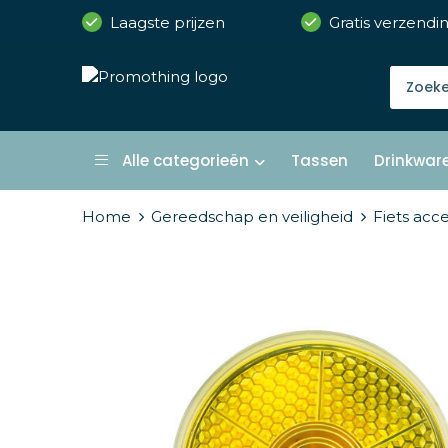
Laagste prijzen
Gratis verzendi
Alle categorieën
Tassen
Drinkwar
Home
Gereedschap en veiligheid
Fiets acce