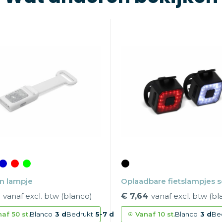
n lampje
Oplaadbare fietslampjes s
vanaf excl. btw (blanco)
€ 7,64
vanaf excl. btw (bl
naf
50 st.
Blanco
3 d
Bedrukt
5-7 d
Vanaf
10 st.
Blanco
3 d
Be