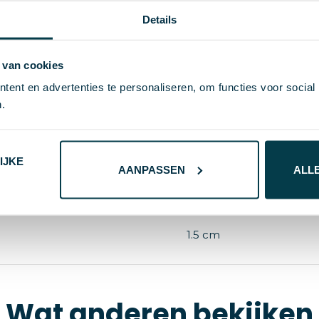
Details
61530
 van cookies
ent en advertenties te personaliseren, om functies voor social
4.9 cm
.
16 g
IJKE
AANPASSEN
ALL
S/T
Geel
1.5 cm
Wat anderen bekijken