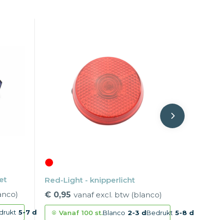
et
Red-Light - knipperlicht
anco)
€ 0,95
vanaf excl. btw (blanco)
drukt
5-7 d
Vanaf
100 st.
Blanco
2-3 d
Bedrukt
5-8 d