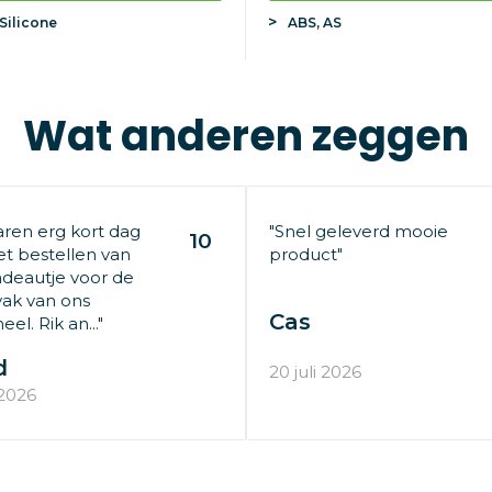
Silicone
ABS, AS
Wat anderen zeggen
aren erg kort dag
"Snel geleverd mooie
10
t bestellen van
product"
deautje voor de
ak van ons
Cas
el. Rik an..."
d
20 juli 2026
 2026