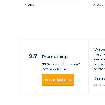
ABS
ABS, 
"Wij w
met he
9.7
Promothing
een ca
97%
beveelt ons aan!
bouwv
persone
(502 beoordelingen)
Ruu
Beoordeel ons
22 juli