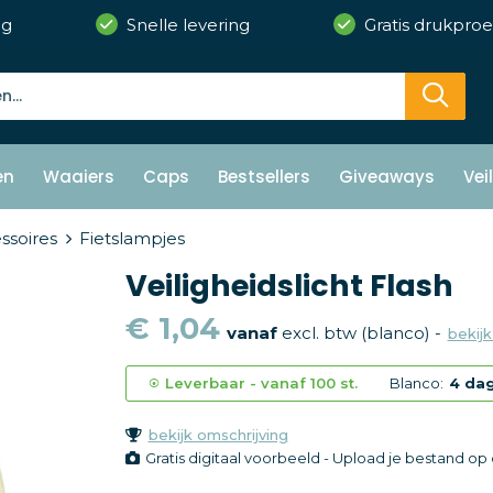
ng
Snelle levering
Gratis drukproe
en
Waaiers
Caps
Bestsellers
Giveaways
Vei
ssoires
Fietslampjes
Veiligheidslicht Flash
€ 1,04
vanaf
excl. btw (blanco) -
bekijk
Leverbaar
-
vanaf
100 st.
Blanco:
4 da
bekijk omschrijving
Gratis digitaal voorbeeld - Upload je bestand o