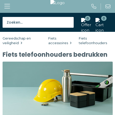
0
0
Bestsellers
Gereedschap en
Fiets
Fiets
Tassen
veiligheid
accessoires
telefoonhouders
Fiets telefoonhouders bedrukken
Caps en mutsen
Giveaways
Drinkwaren
Paraplu's
Outdoor en vrije tijd
Gereedschap en veiligheid