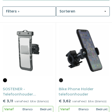
Snoepgoed
Filters
Home en living
Health en wellness
Kantoorartikelen
Gadgets
Textiel
Thema
SOSTENER -
Bike Phone Holder
Merken
Telefoonhouder
telefoonhouder
fietshoesje van
€ 3,11
€ 3,62
vanaf excl. btw (blanco)
vanaf excl. btw (blanco)
Vanaf
Blanco
Bedrukt
Vanaf
Blanco
Bedrukt