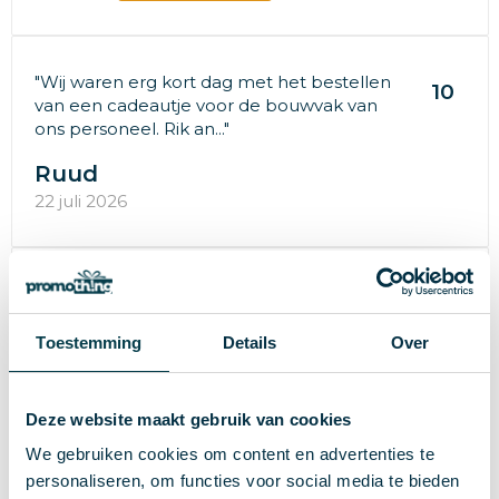
"Wij waren erg kort dag met het bestellen
10
van een cadeautje voor de bouwvak van
ons personeel. Rik an..."
Ruud
22 juli 2026
"Snel geleverd mooie product"
9
Cas
Toestemming
Details
Over
20 juli 2026
Deze website maakt gebruik van cookies
We gebruiken cookies om content en advertenties te
"Tevreden over het geleverde product, de
10
personaliseren, om functies voor social media te bieden
snelle levering en goede communicatie!"