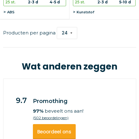
25 st.
2-3 d
4-5 d
25 st.
2-3 d
5-10 d
ABS
Kunststof
Producten per pagina
Wat anderen zeggen
9.7
Promothing
97%
beveelt ons aan!
(502 beoordelingen)
Beoordeel ons