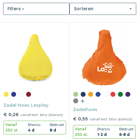
Filters
Snoepgoed
Home en living
Health en wellness
Kantoorartikelen
Gadgets
Textiel
Thema
Zadel Hoes Lespley
Zadelhoes
Merken
€ 0,26
vanaf excl. btw (blanco)
€ 0,55
vanaf excl. btw (blanco)
Vanaf
Blanco
Bedrukt
Vanaf
Blanco
Bedrukt
250 st.
4 d
8 d
250 st.
1-2 d
6-8 d