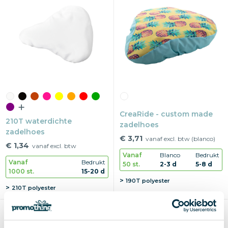
CreaRide - custom made
210T waterdichte
zadelhoes
zadelhoes
€ 3,71
vanaf excl. btw (blanco)
€ 1,34
vanaf excl. btw
Vanaf
Blanco
Bedrukt
Vanaf
Bedrukt
50 st.
2-3 d
5-8 d
1000 st.
15-20 d
190T polyester
210T polyester
Duurzaam
Duurzaam