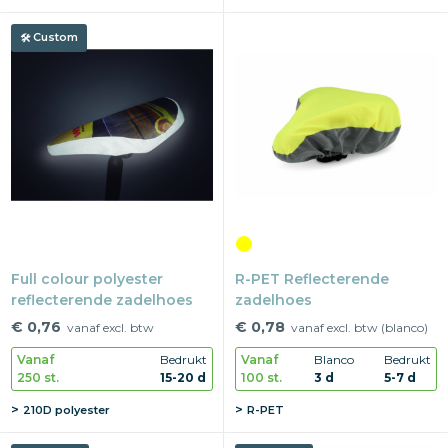
Custom
Full colour polyester
R-PET Reflecterende
reflecterende zadelhoes
zadelhoes
€ 0,76
€ 0,78
vanaf excl. btw
vanaf excl. btw (blanco)
Vanaf
Bedrukt
Vanaf
Blanco
Bedrukt
250 st.
15-20 d
100 st.
3 d
5-7 d
210D polyester
R-PET