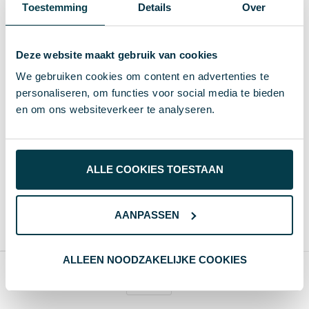
Toestemming
Details
Over
Deze website maakt gebruik van cookies
We gebruiken cookies om content en advertenties te
personaliseren, om functies voor social media te bieden
en om ons websiteverkeer te analyseren.
CreaRide RPET - custom
CreaRide Reflect - custom
made fiets zadelhoes
made RPET fietszadelhoes
ALLE COOKIES TOESTAAN
€ 3,97
€ 4,31
vanaf excl. btw (blanco)
vanaf excl. btw (blanco)
Vanaf
Blanco
Bedrukt
Vanaf
Blanco
Bedrukt
100 st.
2-3 d
5-8 d
100 st.
2-3 d
5-8 d
AANPASSEN
190T Gerecycled PET- polyester
190T Gerecycled PET- polyester
ALLEEN NOODZAKELIJKE COOKIES
Producten per pagina