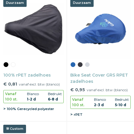
Duurzaam
Duurzaam
100% rPET zadelhoes
Bike Seat Cover GRS RPET
zadelhoes
€ 0,81
vanaf excl. btw (blanco)
€ 0,95
vanaf excl. btw (blanco)
Vanaf
Blanco
Bedrukt
100 st.
1-2 d
6-8 d
Vanaf
Blanco
Bedrukt
100 st.
2-3 d
5-10 d
100% Gerecycled polyester
rPET
Custom