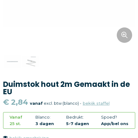
Snoepgoed
Home en living
Health en wellness
Kantoorartikelen
Gadgets
Duimstok hout 2m Gemaakt in de
Textiel
EU
Thema
€ 2,84
vanaf
excl. btw (blanco) -
bekijk staffel
Merken
Vanaf
Blanco:
Bedrukt:
Spoed?
25 st.
3 dagen
5-7 dagen
App/bel ons
bekijk omschrijving