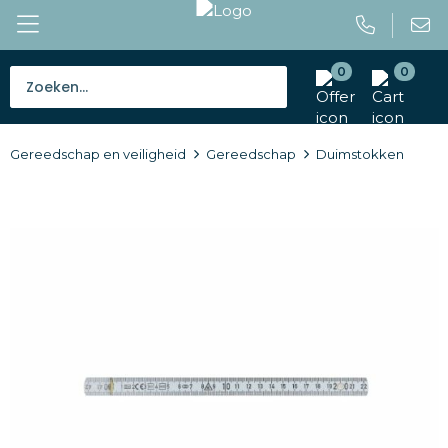
0
0
Bestsellers
Gereedschap en veiligheid
Gereedschap
Duimstokken
Tassen
Caps en mutsen
Giveaways
Drinkwaren
Paraplu's
Outdoor en vrije tijd
Gereedschap en veiligheid