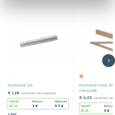
Duimstok 2m
Duimstok hout 2m
natuurlijk
€ 1,28
vanaf excl. btw (blanco)
€ 4,02
vanaf excl. bt
Vanaf
Blanco
Bedrukt
50 st.
3 d
5-7 d
Vanaf
Blanco
25 st.
3 d
PVC