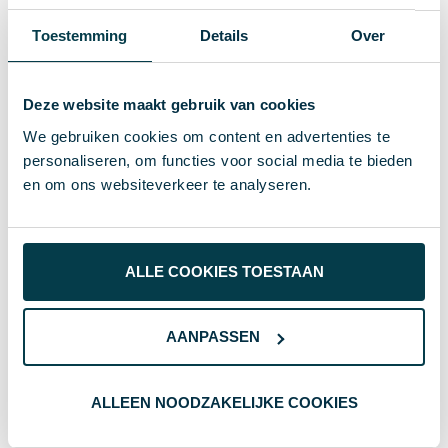
Specificaties
Toestemming
Details
Over
104 g
Gewicht
Toppoint
Merk
Deze website maakt gebruik van cookies
We gebruiken cookies om content en advertenties te
Wood, Metal
Materiaal
personaliseren, om functies voor social media te bieden
en om ons websiteverkeer te analyseren.
19800
Artikelnummer
Wit
Kleur
1.6 cm
Hoogte
ALLE COOKIES TOESTAAN
3.2 cm
Breedte
AANPASSEN
24.2 cm
Lengte
ALLEEN NOODZAKELIJKE COOKIES
Wat anderen bekijken