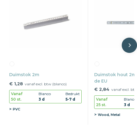
Duimstok 2m
Duimstok hout 2m
de EU
€ 1,28
vanaf excl. btw (blanco)
€ 2,84
vanaf excl. bt
Vanaf
Blanco
Bedrukt
50 st.
3 d
5-7 d
Vanaf
Blanco
25 st.
3 d
PVC
Wood, Metal