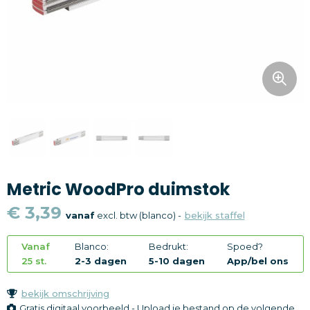
Snoepgoed
Home en living
Health en wellness
Kantoorartikelen
Gadgets
Metric WoodPro duimstok
Textiel
€ 3,39
vanaf
excl. btw (blanco) -
bekijk staffel
Thema
Vanaf
Blanco:
Bedrukt:
Spoed?
Merken
25 st.
2-3 dagen
5-10 dagen
App/bel ons
bekijk omschrijving
Gratis digitaal voorbeeld - Upload je bestand op de volgende