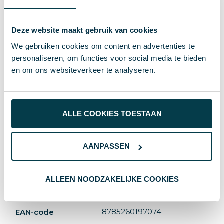
Omschrijving
Professionele duimstok van gelakt hout, met een
Deze website maakt gebruik van cookies
lengte van 2 meter/78 inches. Aanduiding in
centimeters aan de ene zijde en inches aan de
We gebruiken cookies om content en advertenties te
andere zijde. Geijkt volgens Europese normen.
personaliseren, om functies voor social media te bieden
en om ons websiteverkeer te analyseren.
Specificaties
ALLE COOKIES TOESTAAN
137.2
Inhoud
AANPASSEN
31324
Artikelnummer
Hout
Materiaal
ALLEEN NOODZAKELIJKE COOKIES
# Geen maat
Maat
8785260197074
EAN-code