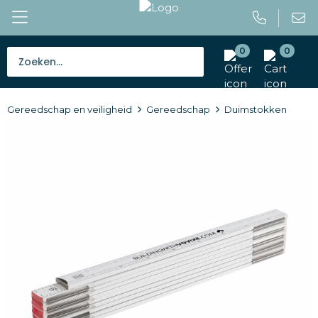
0
0
Bestsellers
Gereedschap en veiligheid
Gereedschap
Duimstokken
Tassen
Caps en mutsen
Giveaways
Drinkwaren
Paraplu's
Outdoor en vrije tijd
Gereedschap en veiligheid