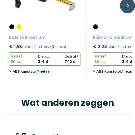
Exar rolmaat 3m
Eximo rolmaat 5m
€ 1,86
€ 2,23
vanaf excl. btw (blanco)
vanaf excl. btw
Vanaf
Blanco
Bedrukt
Vanaf
Blanco
50 st.
3-4 d
7-12 d
50 st.
3-4 d
ABS kunststof/metaal
ABS kunststof/metaal
Wat anderen zeggen