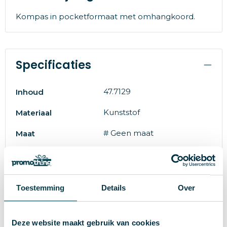
Kompas in pocketformaat met omhangkoord.
Specificaties
47.7129
Inhoud
Kunststof
Materiaal
# Geen maat
Maat
24 g
Gewicht
Merk
Toestemming
Details
Over
4.5 cm
Diameter
8785260193670
EAN-code
Deze website maakt gebruik van cookies