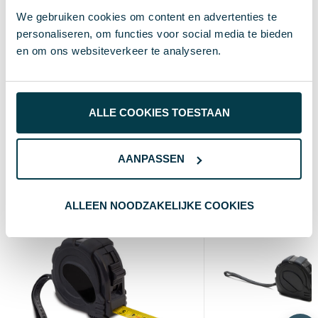
30706
Artikelnummer
We gebruiken cookies om content en advertenties te
personaliseren, om functies voor social media te bieden
zwart
Kleur
en om ons websiteverkeer te analyseren.
Standaard uitvoering
Soort
1.5 cm
Lengte
ALLE COOKIES TOESTAAN
Wat anderen bekijken
AANPASSEN
ALLEEN NOODZAKELIJKE COOKIES