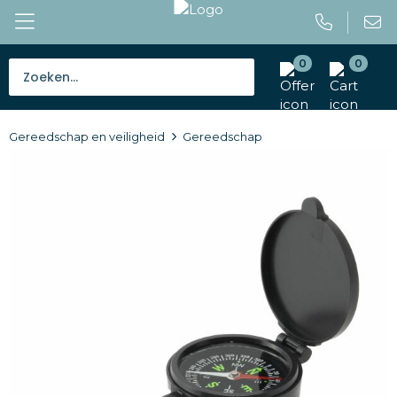
0
0
Bestsellers
Gereedschap en veiligheid
Gereedschap
Tassen
Caps en mutsen
Giveaways
Drinkwaren
Paraplu's
Outdoor en vrije tijd
Gereedschap en veiligheid