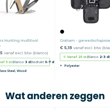
rs Hunting multitool
Graham - gereedschapsse
e
€ 5,18
vanaf excl. btw (bl
45
vanaf excl. btw (blanco)
Vanaf
25 st.
Blanco
2-3 d
naf
5 st.
Blanco
3 d
Bedrukt
5-7 d
Polyester
nless Steel, Wood
Wat anderen zeggen