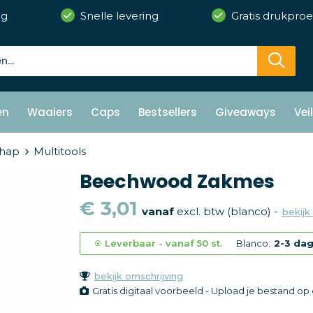
ng
Snelle levering
Gratis drukproe
en
Waaiers
Caps
Bestsellers
Giveaways
Vei
hap
Multitools
Beechwood Zakmes
€ 3,01
vanaf
excl. btw (blanco) -
bekijk 
Leverbaar
-
vanaf
50 st.
Blanco:
2-3 da
bekijk omschrijving
Gratis digitaal voorbeeld - Upload je bestand o