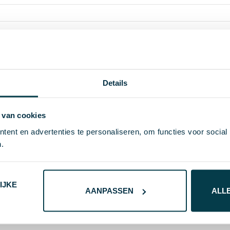
42.75
Details
32500
Beukenhout
 van cookies
# Geen maat
ent en advertenties te personaliseren, om functies voor social
.
8785260197883
113 g
IJKE
AANPASSEN
ALL
houtbruin