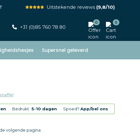
f
Uitstekende reviews
(9,8/10)
0
0
+31 (0)85 760 78 80
ligheidshesjes
Supersnel geleverd
staffel
gen
Bedrukt:
5-10 dagen
Spoed?
App/bel ons
p de volgende pagina