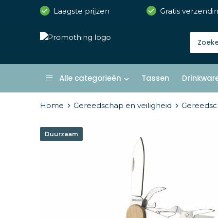
Laagste prijzen
Gratis verzendi
Alle categorieën
Tassen
Drinkwar
Home
Gereedschap en veiligheid
Gereedsc
Duurzaam