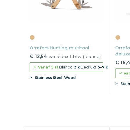
Orrefors Hunting multitool
Orrefo
delux
€ 12,54
vanaf excl. btw (blanco)
€ 16,
Vanaf
5 st.
Blanco
3 d
Bedrukt
5-7 d
Va
Stainless Steel, Wood
Stai