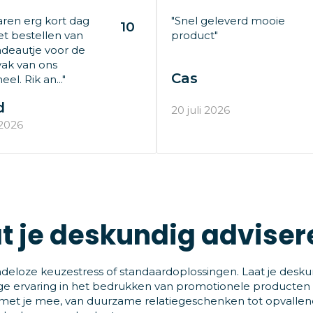
aren erg kort dag
"Snel geleverd mooie
10
t bestellen van
product"
deautje voor de
ak van ons
Cas
el. Rik an..."
d
20 juli 2026
 2026
t je deskundig adviser
deloze keuzestress of standaardoplossingen. Laat je desku
ge ervaring in het bedrukken van promotionele producten
et je mee, van duurzame relatiegeschenken tot opvallende