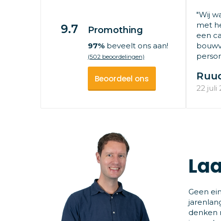
"Wij w
met he
9.7
Promothing
een ca
97%
beveelt ons aan!
bouwv
persone
(502 beoordelingen)
Ruu
Beoordeel ons
22 juli
Laa
Geen ein
jarenlan
denken m