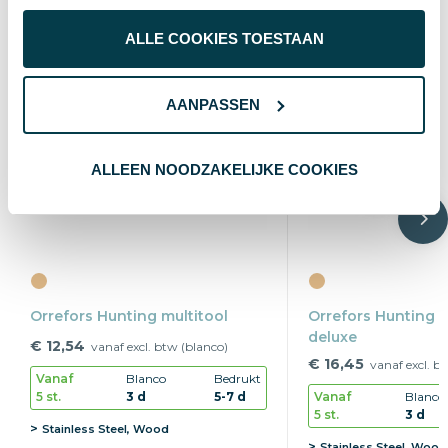
ALLE COOKIES TOESTAAN
AANPASSEN
ALLEEN NOODZAKELIJKE COOKIES
Orrefors Hunting multitool
Orrefors Hunting m
deluxe
€ 12,54
vanaf excl. btw (blanco)
€ 16,45
vanaf excl. b
Vanaf
Blanco
Bedrukt
5 st.
3 d
5-7 d
Vanaf
Blanco
5 st.
3 d
Stainless Steel, Wood
Stainless Steel, Wood