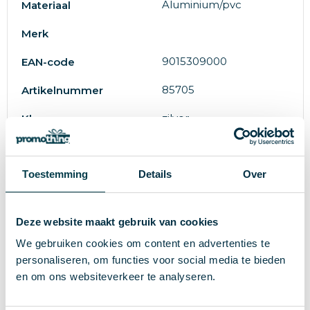
Aluminium/pvc
Materiaal
Merk
9015309000
EAN-code
85705
Artikelnummer
zilver
Kleur
48 cm
Hoogte
Toestemming
Details
Over
300 cm
Breedte
21 cm
Lengte
Deze website maakt gebruik van cookies
doosje
Verpakking
We gebruiken cookies om content en advertenties te
personaliseren, om functies voor social media te bieden
en om ons websiteverkeer te analyseren.
Wat anderen bekijken