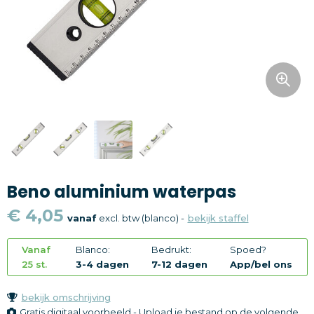
Snoepgoed
Home en living
Health en wellness
Kantoorartikelen
Gadgets
Beno aluminium waterpas
Textiel
€ 4,05
vanaf
excl. btw (blanco) -
bekijk staffel
Thema
Vanaf
Blanco:
Bedrukt:
Spoed?
Merken
25 st.
3-4 dagen
7-12 dagen
App/bel ons
bekijk omschrijving
Gratis digitaal voorbeeld - Upload je bestand op de volgende