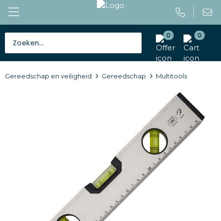
0
0
Bestsellers
Gereedschap en veiligheid
Gereedschap
Multitools
Tassen
Caps en mutsen
Giveaways
Drinkwaren
Paraplu's
Outdoor en vrije tijd
Gereedschap en veiligheid