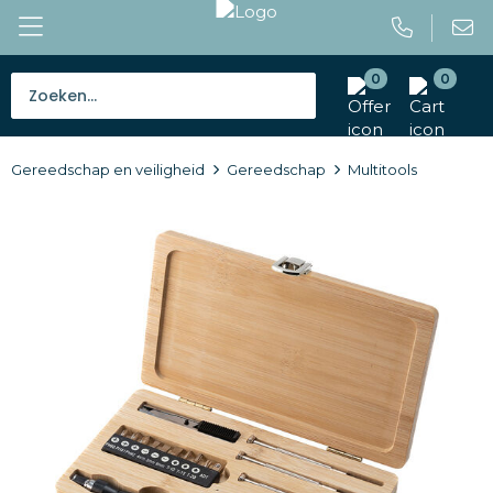
0
0
Bestsellers
Gereedschap en veiligheid
Gereedschap
Multitools
Tassen
Caps en mutsen
Giveaways
Drinkwaren
Paraplu's
Outdoor en vrije tijd
Gereedschap en veiligheid