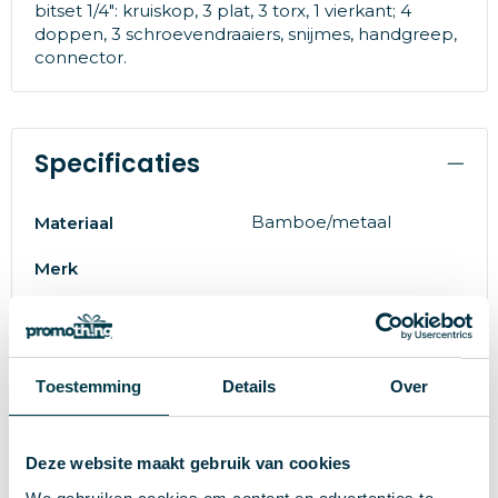
bitset 1/4": kruiskop, 3 plat, 3 torx, 1 vierkant; 4
doppen, 3 schroevendraaiers, snijmes, handgreep,
connector.
Specificaties
Bamboe/metaal
Materiaal
Merk
8206000000
EAN-code
85702
Artikelnummer
Toestemming
Details
Over
bruin
Kleur
110 cm
Hoogte
Deze website maakt gebruik van cookies
195 cm
Breedte