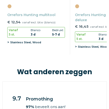
Orrefors Hunting multitool
Orrefors Hunting m
deluxe
€ 12,54
vanaf excl. btw (blanco)
€ 16,45
vanaf excl. b
Vanaf
Blanco
Bedrukt
5 st.
3 d
5-7 d
Vanaf
Blanco
5 st.
3 d
Stainless Steel, Wood
Stainless Steel, Wood
Wat anderen zeggen
9.7
Promothing
97%
beveelt ons aan!