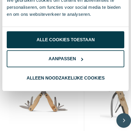
We gebruiken cookies om content en advertenties te
personaliseren, om functies voor social media te bieden
30 cm
Lengte
en om ons websiteverkeer te analyseren.
doosje
Verpakking
ALLE COOKIES TOESTAAN
Wat anderen bekijken
AANPASSEN
ALLEEN NOODZAKELIJKE COOKIES