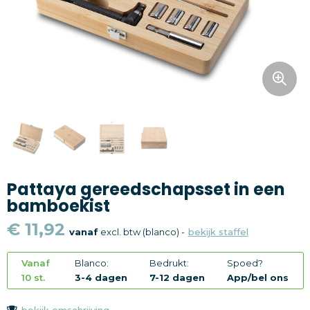
Snoepgoed
Home en living
Health en wellness
Kantoorartikelen
Gadgets
Pattaya gereedschapsset in een
Textiel
bamboekist
Thema
€ 11,92
vanaf
excl. btw (blanco) -
bekijk staffel
Merken
Vanaf
Blanco:
Bedrukt:
Spoed?
10 st.
3-4 dagen
7-12 dagen
App/bel ons
bekijk omschrijving