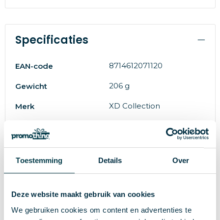
Specificaties
8714612071120
EAN-code
206 g
Gewicht
XD Collection
Merk
ABS, Carbonstaal
Materiaal
37486
Artikelnummer
Toestemming
Details
Over
zilver, zwart
Kleur
3 x 9 x 6 cm
Afmeting
Deze website maakt gebruik van cookies
6 cm
Hoogte
We gebruiken cookies om content en advertenties te