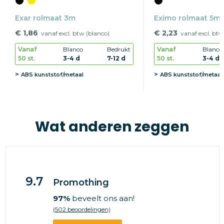
Exar rolmaat 3m
Eximo rolmaat 5m
€ 1,86
€ 2,23
vanaf excl. btw (blanco)
vanaf excl. btw
Vanaf
Blanco
Bedrukt
Vanaf
Blanco
50 st.
3-4 d
7-12 d
50 st.
3-4 d
ABS kunststof/metaal
ABS kunststof/metaal
Wat anderen zeggen
9.7
Promothing
97%
beveelt ons aan!
(502 beoordelingen)