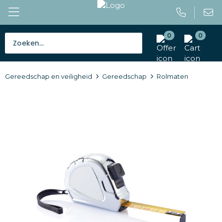
0
0
Bestsellers
Gereedschap en veiligheid
Gereedschap
Rolmaten
Tassen
Caps en mutsen
Giveaways
Drinkwaren
Paraplu's
Outdoor en vrije tijd
Gereedschap en veiligheid