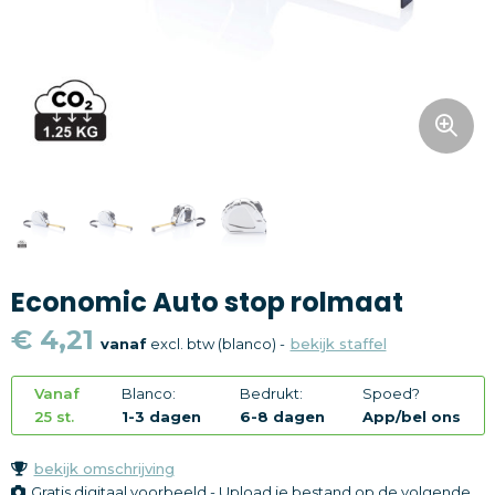
Snoepgoed
Home en living
Health en wellness
Kantoorartikelen
Gadgets
Economic Auto stop rolmaat
Textiel
€ 4,21
vanaf
excl. btw (blanco) -
bekijk staffel
Thema
Vanaf
Blanco:
Bedrukt:
Spoed?
Merken
25 st.
1-3 dagen
6-8 dagen
App/bel ons
bekijk omschrijving
Gratis digitaal voorbeeld - Upload je bestand op de volgende