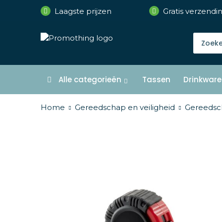
Laagste prijzen
Gratis verzendi
Alle categorieën
Tassen
Drinkware
Home
Gereedschap en veiligheid
Gereedsc