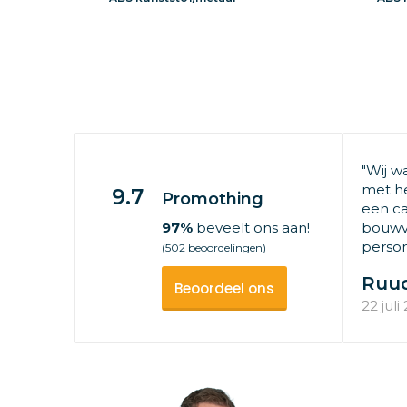
"Wij w
met he
9.7
Promothing
een ca
97%
beveelt ons aan!
bouwv
persone
(502 beoordelingen)
Ruu
Beoordeel ons
22 juli