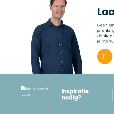
Laa
Geen ein
jarenlan
denken m
je merk,
Inspiratie
nodig?