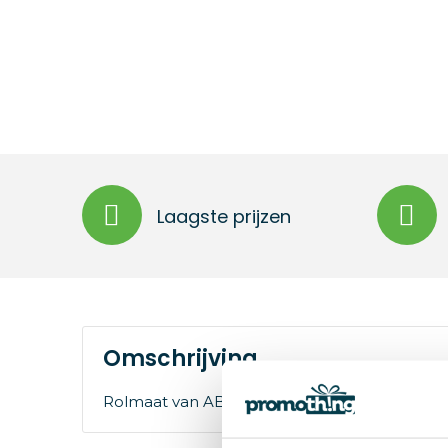
Laagste prijzen
Omschrijving
Rolmaat van ABS (5 m) met stop, metalen cli