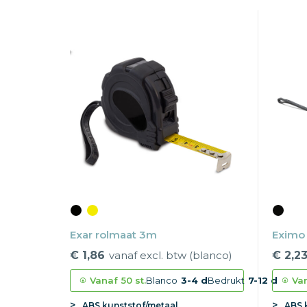
Exar rolmaat 3m
Eximo
€ 1,86
vanaf excl. btw (blanco)
€ 2,2
Vanaf
50 st.
Blanco
3-4 d
Bedrukt
7-12 d
Va
ABS kunststof/metaal
ABS 