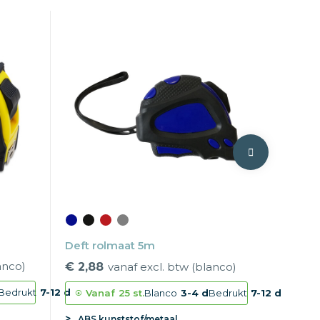
Deft rolmaat 5m
anco)
€ 2,88
vanaf excl. btw (blanco)
Bedrukt
7-12 d
Vanaf
25 st.
Blanco
3-4 d
Bedrukt
7-12 d
ABS kunststof/metaal