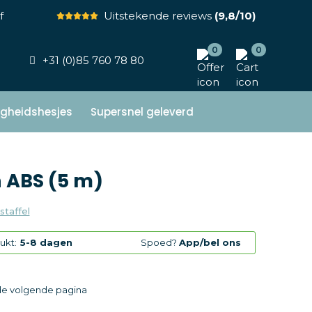
f
Uitstekende reviews
(9,8/10)
0
0
+31 (0)85 760 78 80
ligheidshesjes
Supersnel geleverd
 ABS (5 m)
staffel
ukt:
5-8 dagen
Spoed?
App/bel ons
 de volgende pagina