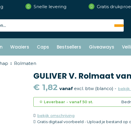
ng
Snelle levering
Gratis drukproe
n
Waaiers
Caps
Bestsellers
Giveaways
Vei
hap
Rolmaten
GULIVER V. Rolmaat van
€ 1,82
vanaf
excl. btw (blanco) -
bekijk 
Leverbaar
-
vanaf
50 st.
Bedr
bekijk omschrijving
Gratis digitaal voorbeeld - Upload je bestand op