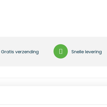
Gratis verzending
Snelle levering
p en polslus. Geleverd in een kartonnen doos 75 x 70 x 40