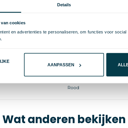
Details
 van cookies
59488
ent en advertenties te personaliseren, om functies voor social
.
hi!dea™
222 g
IJKE
ABS
AANPASSEN
ALL
0 GB
Rood
Wat anderen bekijken