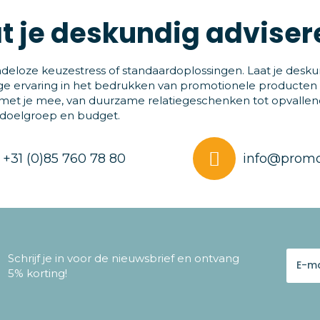
t je deskundig adviser
deloze keuzestress of standaardoplossingen. Laat je desku
ge ervaring in het bedrukken van promotionele producten
et je mee, van duurzame relatiegeschenken tot opvallende
 doelgroep en budget.
+31 (0)85 760 78 80
info@promo
Schrijf je in voor de nieuwsbrief en ontvang
5% korting!