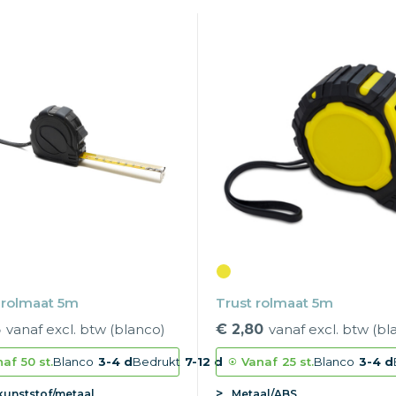
 rolmaat 5m
Trust rolmaat 5m
3
vanaf excl. btw (blanco)
€ 2,80
vanaf excl. btw (bl
naf
50 st.
Blanco
3-4 d
Bedrukt
7-12 d
Vanaf
25 st.
Blanco
3-4 d
kunststof/metaal
Metaal/ABS