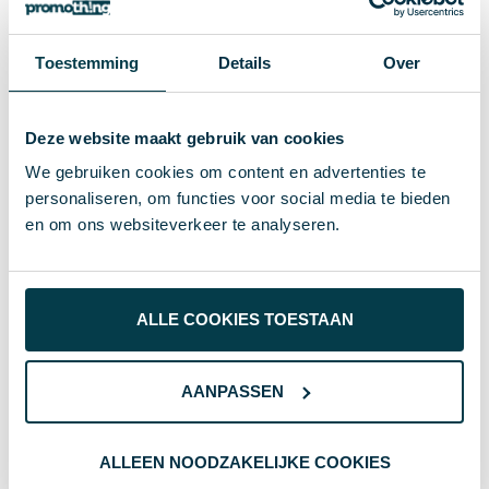
8714612140161
EAN-code
Toestemming
Details
Over
197 g
Gewicht
XD Collection
Merk
Deze website maakt gebruik van cookies
We gebruiken cookies om content en advertenties te
Gerecycled ABS, Staal
Materiaal
personaliseren, om functies voor social media te bieden
38925
en om ons websiteverkeer te analyseren.
Artikelnummer
zwart
Kleur
7.2 x 7.2 x 3.7 cm
Afmeting
ALLE COOKIES TOESTAAN
3.7 cm
Hoogte
AANPASSEN
7.2 cm
Breedte
7.2 cm
Lengte
ALLEEN NOODZAKELIJKE COOKIES