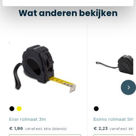
Wat anderen bekijken
Exar rolmaat 3m
Eximo rolmaat 5m
€ 1,86
€ 2,23
vanaf excl. btw (blanco)
vanaf excl. btw