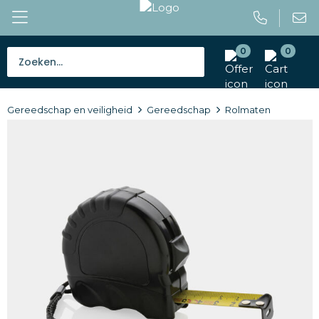
0
0
Bestsellers
Gereedschap en veiligheid
Gereedschap
Rolmaten
Tassen
Caps en mutsen
Giveaways
Drinkwaren
Paraplu's
Outdoor en vrije tijd
Gereedschap en veiligheid