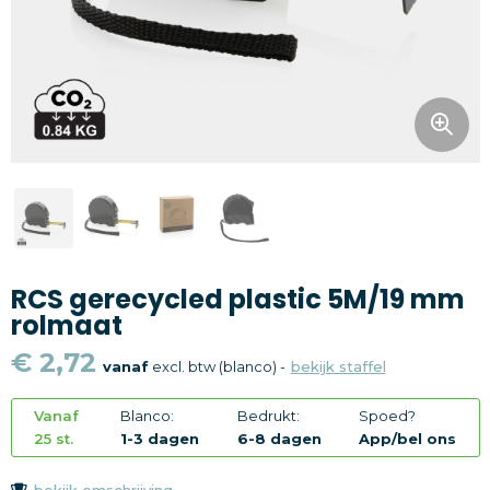
Snoepgoed
Home en living
Health en wellness
Kantoorartikelen
Gadgets
RCS gerecycled plastic 5M/19 mm
Textiel
rolmaat
Thema
€ 2,72
vanaf
excl. btw (blanco) -
bekijk staffel
Merken
Vanaf
Blanco:
Bedrukt:
Spoed?
25 st.
1-3 dagen
6-8 dagen
App/bel ons
bekijk omschrijving