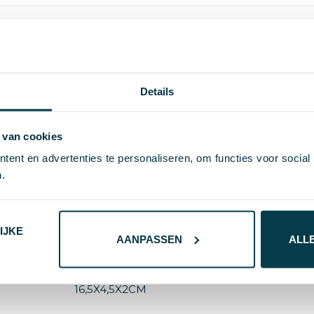
0.089
Details
37 g
 van cookies
midocean
ent en advertenties te personaliseren, om functies voor social
Bamboe
.
8719941057142
IJKE
52578
AANPASSEN
ALL
Hout
16,5X4,5X2CM