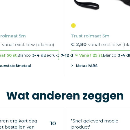
 rolmaat 5m
Trust rolmaat 5m
3
vanaf excl. btw (blanco)
€ 2,80
vanaf excl. btw (bl
naf
50 st.
Blanco
3-4 d
Bedrukt
7-12 d
Vanaf
25 st.
Blanco
3-4 d
kunststof/metaal
Metaal/ABS
Wat anderen zeggen
aren erg kort dag
"Snel geleverd mooie
10
t bestellen van
product"