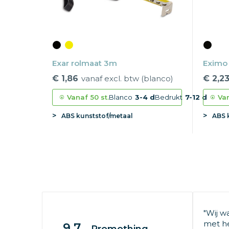
Exar rolmaat 3m
Eximo
€ 1,86
vanaf excl. btw (blanco)
€ 2,2
Vanaf
50 st.
Blanco
3-4 d
Bedrukt
7-12 d
Va
ABS kunststof/metaal
ABS 
"Wij w
met he
9.7