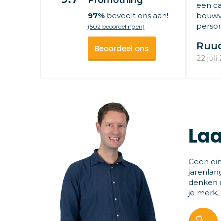
Promothing
een ca
97%
beveelt ons aan!
bouwv
persone
(502 beoordelingen)
Ruu
Beoordeel ons
22 juli
Laa
Geen ein
jarenlan
denken m
je merk,