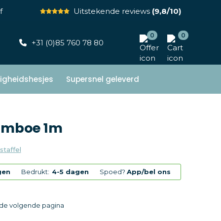
f
Uitstekende reviews
(9,8/10)
0
0
+31 (0)85 760 78 80
ligheidshesjes
Supersnel geleverd
bamboe 1m
staffel
gen
Bedrukt:
4-5 dagen
Spoed?
App/bel ons
p de volgende pagina