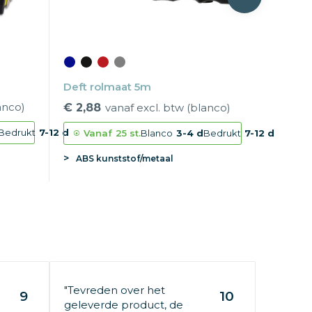
Deft rolmaat 5m
anco)
€ 2,88
vanaf excl. btw (blanco)
Bedrukt
7-12 d
Vanaf
25 st.
Blanco
3-4 d
Bedrukt
7-12 d
ABS kunststof/metaal
"Tevreden over het
9
10
geleverde product, de