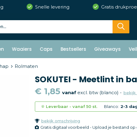
ng
Snelle levering
Gratis drukproe
en
Waaiers
Caps
Bestsellers
Giveaways
Vei
hap
Rolmaten
SOKUTEI - Meetlint in 
€ 1,85
vanaf
excl. btw (blanco) -
bekijk 
Leverbaar
-
vanaf
50 st.
Blanco:
2-3 da
bekijk omschrijving
Gratis digitaal voorbeeld - Upload je bestand o