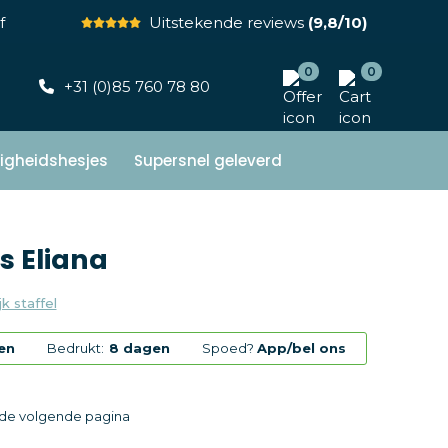
f
Uitstekende reviews
(9,8/10)
0
0
+31 (0)85 760 78 80
ligheidshesjes
Supersnel geleverd
s Eliana
jk staffel
en
Bedrukt:
8 dagen
Spoed?
App/bel ons
p de volgende pagina