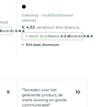
Galloway - multifunctioneel
zakmes
anco)
€ 4,92
vanaf excl. btw (blanco)
d
Bedrukt
5-8 d
Vanaf
25 st.
Blanco
2-3 d
Bedrukt
5-8 d
RVS staal, Aluminium
"Tevreden over het
9
10
geleverde product, de
snelle levering en goede
communicatie!"