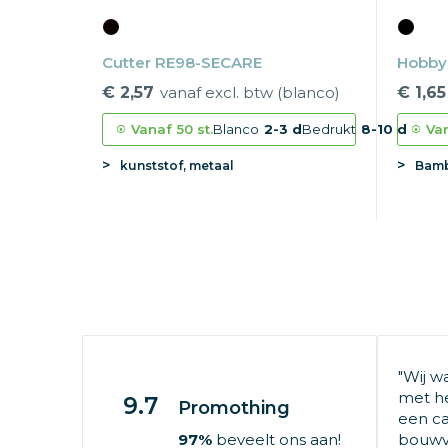
Cutter RE98-SECARE
Hobb
€ 2,57
vanaf excl. btw (blanco)
€ 1,65
Vanaf
50 st.
Blanco
2-3 d
Bedrukt
8-10 d
Va
kunststof, metaal
Bamb
"Wij w
met he
9.7
Promothing
een ca
97%
beveelt ons aan!
bouwv