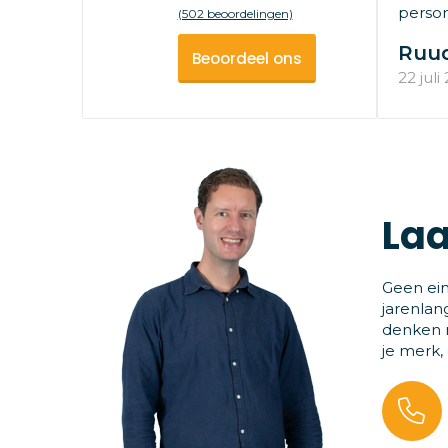
persone
(502 beoordelingen)
Ruu
Beoordeel ons
22 juli
Laa
Geen ein
jarenlan
denken m
je merk,