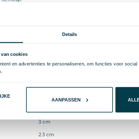
Details
S/T
 van cookies
560 g
ent en advertenties te personaliseren, om functies voor social
.
Roestvrij Staal
IJKE
81075
AANPASSEN
ALL
Zwart
3 cm
2.3 cm