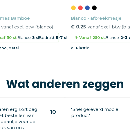
ymes Bamboe
Bianco - afbreekmesje
vanaf excl. btw (blanco)
€ 0,25
vanaf excl. btw (bl
naf
50 st.
Blanco
3 d
Bedrukt
5-7 d
Vanaf
250 st.
Blanco
2-3 
oo, Metal
Plastic
Wat anderen zeggen
aren erg kort dag
"Snel geleverd mooie
10
t bestellen van
product"
deautje voor de
ak van ons