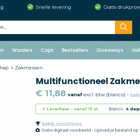
ng
Snelle levering
Gratis drukproe
en
Waaiers
Caps
Bestsellers
Giveaways
Vei
hap
Zakmessen
Multifunctioneel Zakme
€ 11,88
vanaf
excl. btw (blanco) -
beki
Leverbaar
-
vanaf
10 st.
Blanco:
4 dag
bekijk omschrijving
Gratis digitaal voorbeeld - Upload je bestand o