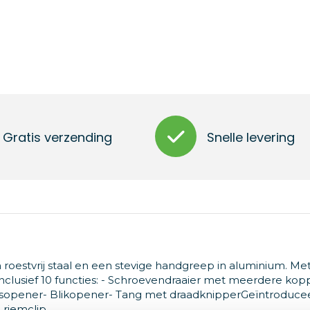
Gratis verzending
Snelle levering
roestvrij staal en een stevige handgreep in aluminium. Me
lusief 10 functies: - Schroevendraaier met meerdere kop
esopener- Blikopener- Tang met draadknipperGeïntroducee
 riemclip.