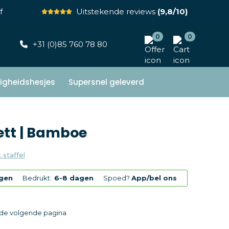
f
Uitstekende reviews
(9,8/10)
0
0
+31 (0)85 760 78 80
ligheidshesjes
Supersnel geleverd
tt | Bamboe
 staffel
gen
Bedrukt:
6-8 dagen
Spoed?
App/bel ons
p de volgende pagina