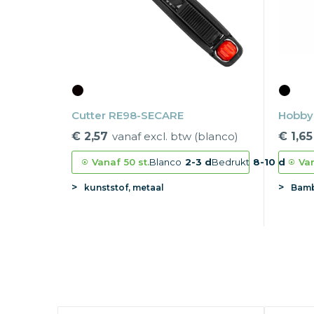
Cutter RE98-SECARE
Hobb
€ 2,57
vanaf excl. btw (blanco)
€ 1,65
Vanaf
50 st.
Blanco
2-3 d
Bedrukt
8-10 d
Va
kunststof, metaal
Bamb