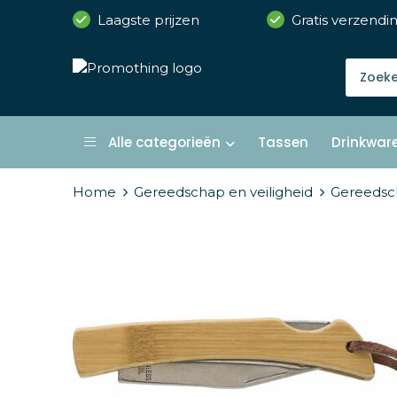
Laagste prijzen
Gratis verzendi
Alle categorieën
Tassen
Drinkwar
Home
Gereedschap en veiligheid
Gereedsc