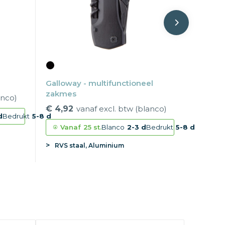
Galloway - multifunctioneel
zakmes
anco)
€ 4,92
vanaf excl. btw (blanco)
d
Bedrukt
5-8 d
Vanaf
25 st.
Blanco
2-3 d
Bedrukt
5-8 d
RVS staal, Aluminium