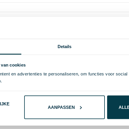
26.754
Details
35707
PU, RVS, Bamboe
 van cookies
# Geen maat
ent en advertenties te personaliseren, om functies voor social
.
8719446060111
43 g
IJKE
IMPRESSION
AANPASSEN
ALL
bruin