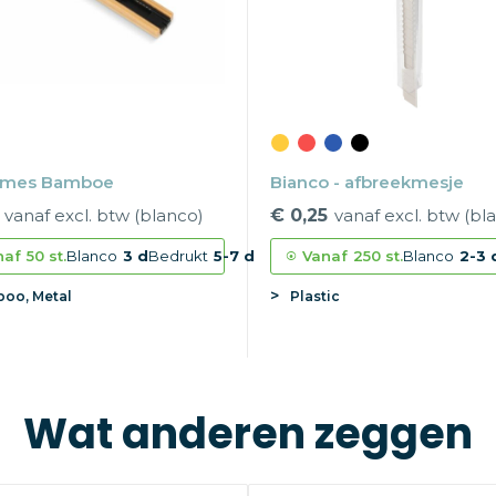
ymes Bamboe
Bianco - afbreekmesje
vanaf excl. btw (blanco)
€ 0,25
vanaf excl. btw (bl
naf
50 st.
Blanco
3 d
Bedrukt
5-7 d
Vanaf
250 st.
Blanco
2-3 
oo, Metal
Plastic
Wat anderen zeggen