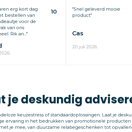
aren erg kort dag
"Snel geleverd mooie
10
t bestellen van
product"
deautje voor de
ak van ons
Cas
el. Rik an..."
d
20 juli 2026
 2026
t je deskundig adviser
deloze keuzestress of standaardoplossingen. Laat je desku
ge ervaring in het bedrukken van promotionele producten
et je mee, van duurzame relatiegeschenken tot opvallende