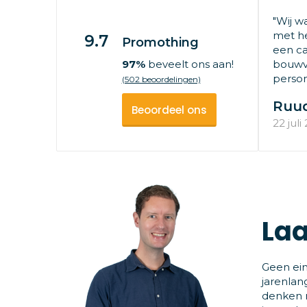
"Wij w
met he
9.7
Promothing
een ca
97%
beveelt ons aan!
bouwv
persone
(502 beoordelingen)
Ruu
Beoordeel ons
22 juli
Laa
Geen ein
jarenlan
denken m