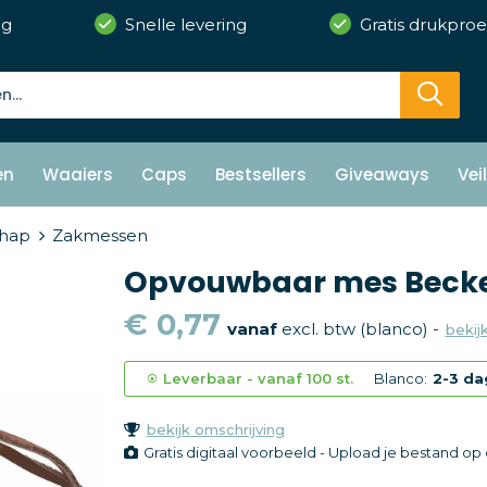
ng
Snelle levering
Gratis drukproe
en
Waaiers
Caps
Bestsellers
Giveaways
Vei
hap
Zakmessen
Opvouwbaar mes Becke
€ 0,77
vanaf
excl. btw (blanco) -
bekijk
Leverbaar
-
vanaf
100 st.
Blanco:
2-3 da
bekijk omschrijving
Gratis digitaal voorbeeld - Upload je bestand o