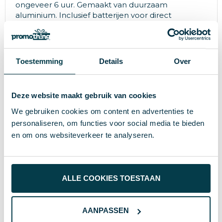
ongeveer 6 uur. Gemaakt van duurzaam
aluminium. Inclusief batterijen voor direct
gebruik.Verpakt in geschenkverpakking.
Toestemming
Details
Over
Specificaties
Deze website maakt gebruik van cookies
165 g
Gewicht
We gebruiken cookies om content en advertenties te
XD Collection
Merk
personaliseren, om functies voor social media te bieden
en om ons websiteverkeer te analyseren.
3.2 cm
Diameter
Aluminium
Materiaal
ALLE COOKIES TOESTAAN
8714612110546
EAN-code
37828
Artikelnummer
AANPASSEN
zwart
Kleur