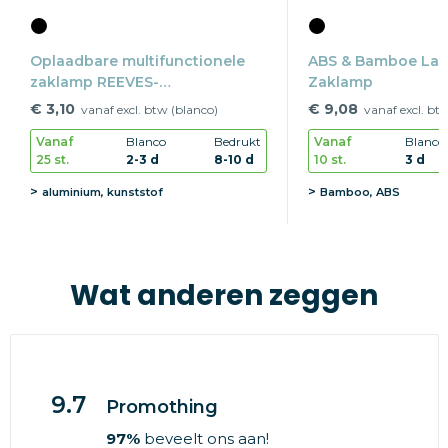
Oplaadbare multifunctionele
ABS & Bamboe La
zaklamp REEVES-
Zaklamp
SUPERSQUARE
€ 3,10
€ 9,08
vanaf excl. btw (blanco)
vanaf excl. bt
Vanaf
Blanco
Bedrukt
Vanaf
Blanco
25 st.
2-3 d
8-10 d
10 st.
3 d
aluminium, kunststof
Bamboo, ABS
Wat anderen zeggen
9.7
Promothing
97%
beveelt ons aan!