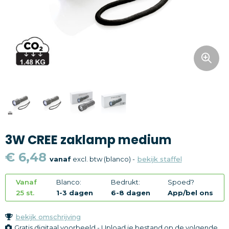
Snoepgoed
Home en living
Health en wellness
Kantoorartikelen
Gadgets
3W CREE zaklamp medium
Textiel
€ 6,48
vanaf
excl. btw (blanco) -
bekijk staffel
Thema
Vanaf
Blanco:
Bedrukt:
Spoed?
Merken
25 st.
1-3 dagen
6-8 dagen
App/bel ons
bekijk omschrijving
Gratis digitaal voorbeeld - Upload je bestand op de volgende