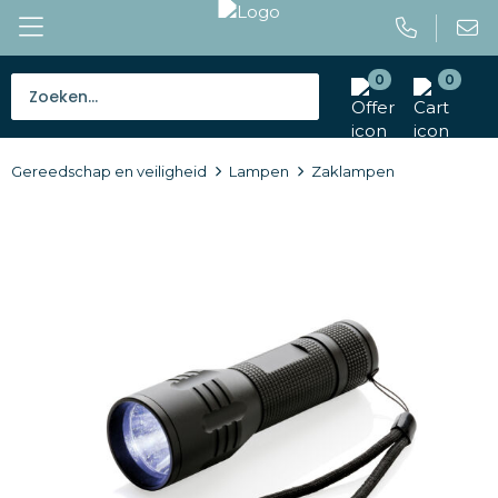
0
0
Bestsellers
Gereedschap en veiligheid
Lampen
Zaklampen
Tassen
Caps en mutsen
Giveaways
Drinkwaren
Paraplu's
Outdoor en vrije tijd
Gereedschap en veiligheid