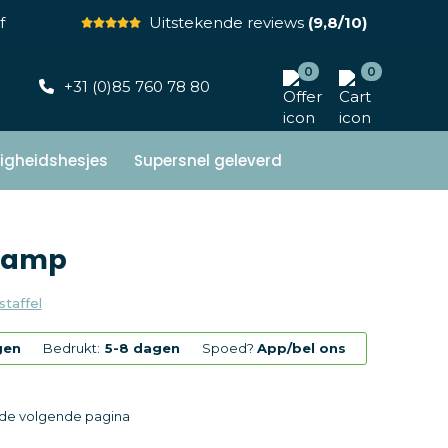
f
Uitstekende reviews
(9,8/10)
0
0
+31 (0)85 760 78 80
ligheidshesjes
Supersnel geleverd
lamp
staffel
gen
Bedrukt:
5-8 dagen
Spoed?
App/bel ons
p de volgende pagina