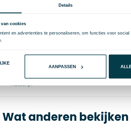
Details
 van cookies
27494
ent en advertenties te personaliseren, om functies voor social
.
62 g
ø29×90 mm
IJKE
AANPASSEN
ALL
Bamboe, Aluminium
Natuurlijk
Wat anderen bekijken