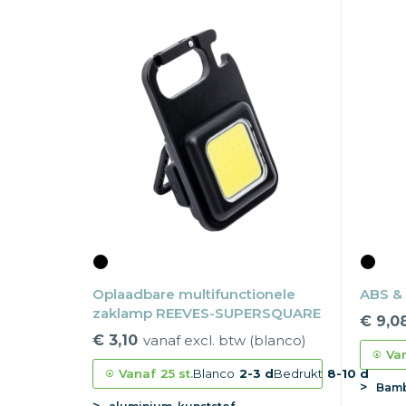
Oplaadbare multifunctionele
ABS &
zaklamp REEVES-SUPERSQUARE
€ 9,0
€ 3,10
vanaf excl. btw (blanco)
Va
Vanaf
25 st.
Blanco
2-3 d
Bedrukt
8-10 d
Bamb