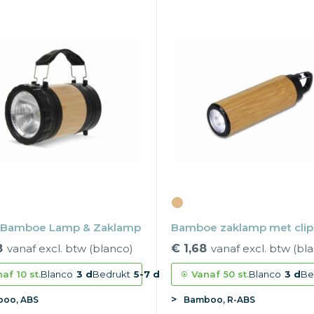
 Bamboe Lamp & Zaklamp
Bamboe zaklamp met clip
8
vanaf excl. btw (blanco)
€ 1,68
vanaf excl. btw (bl
naf
10 st.
Blanco
3 d
Bedrukt
5-7 d
Vanaf
50 st.
Blanco
3 d
Be
oo, ABS
Bamboo, R-ABS