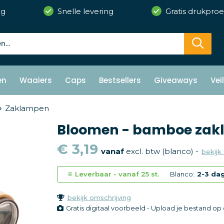
ng
Snelle levering
Gratis drukproe
en
Waaiers
Caps
Bestsellers
Giveaways
Vei
Zaklampen
Bloomen - bamboe zak
€ 3,19
vanaf
excl. btw (blanco) -
bekijk 
Leverbaar
-
vanaf
25 st.
Blanco:
2-3 da
bekijk omschrijving
Gratis digitaal voorbeeld - Upload je bestand o