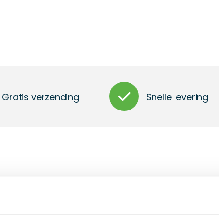
Gratis verzending
Snelle levering
 COB LED en draagriem. Met 3 AAA-batterijen.