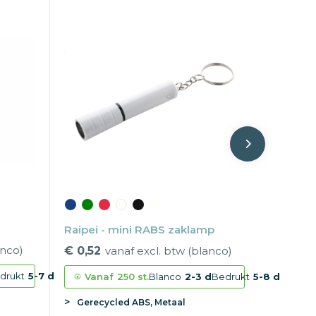
Raipei - mini RABS zaklamp
anco)
€ 0,52
vanaf excl. btw (blanco)
drukt
5-7 d
Vanaf
250 st.
Blanco
2-3 d
Bedrukt
5-8 d
Gerecycled ABS, Metaal