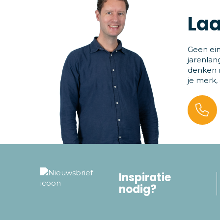
Laa
Geen ein
jarenlan
denken m
je merk,
Inspiratie
nodig?