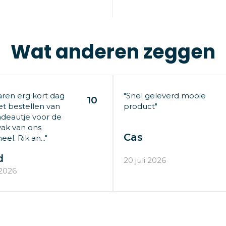
Wat anderen zeggen
aren erg kort dag
"Snel geleverd mooie
10
t bestellen van
product"
deautje voor de
ak van ons
Cas
el. Rik an..."
d
20 juli 2026
 2026