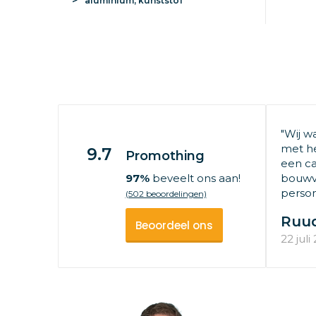
aluminium, kunststof
"Wij w
met he
9.7
Promothing
een ca
97%
beveelt ons aan!
bouwv
persone
(502 beoordelingen)
Ruu
Beoordeel ons
22 juli