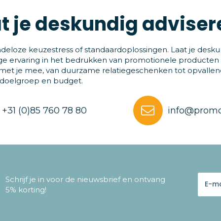
t je deskundig adviser
deloze keuzestress of standaardoplossingen. Laat je desku
ge ervaring in het bedrukken van promotionele producten
et je mee, van duurzame relatiegeschenken tot opvallende
 doelgroep en budget.
+31 (0)85 760 78 80
info@promo
Schrijf je in voor de nieuwsbrief en ontvang
5% korting!