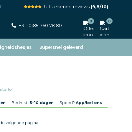
f
Uitstekende reviews
(9,8/10)
0
0
+31 (0)85 760 78 80
ligheidshesjes
Supersnel geleverd
staffel
gen
Bedrukt:
5-10 dagen
Spoed?
App/bel ons
p de volgende pagina