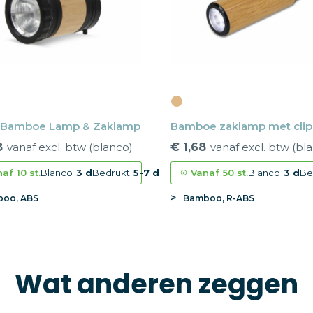
 Bamboe Lamp & Zaklamp
Bamboe zaklamp met clip
8
vanaf excl. btw (blanco)
€ 1,68
vanaf excl. btw (bl
naf
10 st.
Blanco
3 d
Bedrukt
5-7 d
Vanaf
50 st.
Blanco
3 d
Be
oo, ABS
Bamboo, R-ABS
Wat anderen zeggen