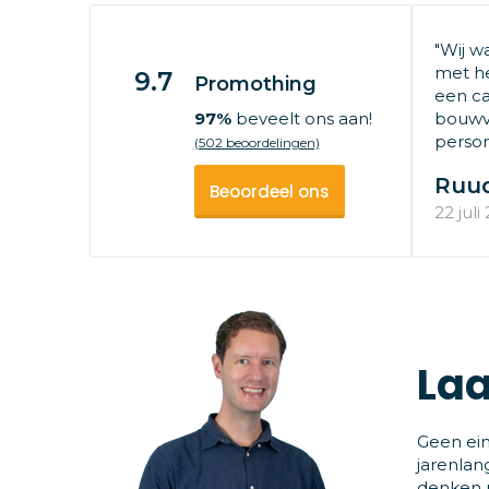
"Wij w
met he
9.7
Promothing
een ca
97%
beveelt ons aan!
bouwv
persone
(502 beoordelingen)
Ruu
Beoordeel ons
22 juli
Laa
Geen ein
jarenlan
denken m