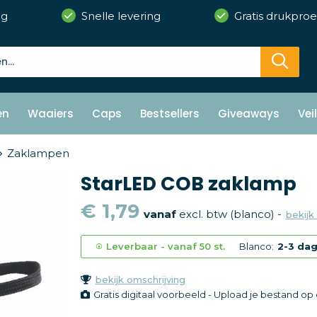
ng
Snelle levering
Gratis drukproe
en
Waaiers
Caps
Bestsellers
Giveaways
Vei
Zaklampen
StarLED COB zaklamp
€ 1,79
vanaf
excl. btw (blanco) -
bekijk 
Leverbaar
-
vanaf
50 st.
Blanco:
2-3 da
bekijk omschrijving
Gratis digitaal voorbeeld - Upload je bestand o