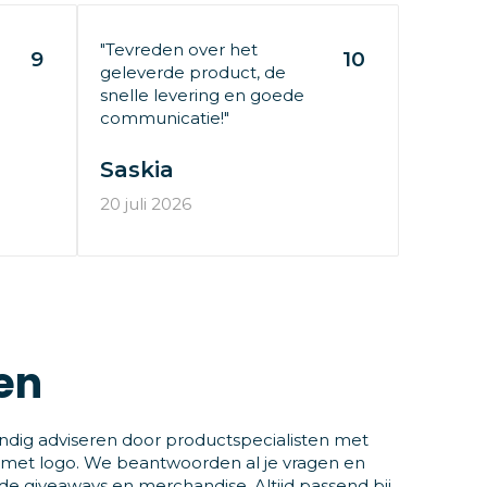
"Tevreden over het
9
10
geleverde product, de
snelle levering en goede
communicatie!"
Saskia
20 juli 2026
en
ndig adviseren door productspecialisten met
 met logo. We beantwoorden al je vragen en
 giveaways en merchandise. Altijd passend bij