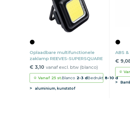
Oplaadbare multifunctionele
ABS &
zaklamp REEVES-SUPERSQUARE
€ 9,0
€ 3,10
vanaf excl. btw (blanco)
Va
Vanaf
25 st.
Blanco
2-3 d
Bedrukt
8-10 d
Bamb
aluminium, kunststof