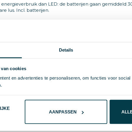
energieverbruik dan LED: de batterijen gaan gemiddeld 3
lus. Incl. batterijen.
Details
9.2028
Aluminium
 van cookies
# Geen maat
ent en advertenties te personaliseren, om functies voor social
.
60 g
IJKE
AANPASSEN
ALL
2.6 cm
8785260196909