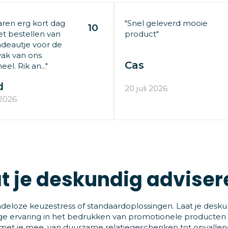
aren erg kort dag
"Snel geleverd mooie
10
t bestellen van
product"
deautje voor de
ak van ons
Cas
el. Rik an..."
d
20 juli 2026
 2026
t je deskundig adviser
deloze keuzestress of standaardoplossingen. Laat je desku
ge ervaring in het bedrukken van promotionele producten
et je mee, van duurzame relatiegeschenken tot opvallende