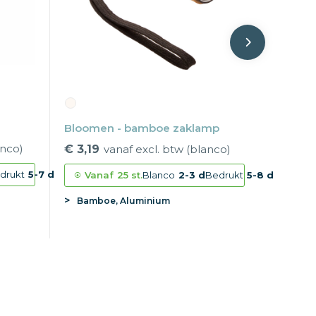
Bloomen - bamboe zaklamp
anco)
€ 3,19
vanaf excl. btw (blanco)
drukt
5-7 d
Vanaf
25 st.
Blanco
2-3 d
Bedrukt
5-8 d
Bamboe, Aluminium