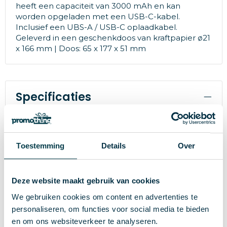
heeft een capaciteit van 3000 mAh en kan
worden opgeladen met een USB-C-kabel.
Inclusief een UBS-A / USB-C oplaadkabel.
Geleverd in een geschenkdoos van kraftpapier ø21
x 166 mm | Doos: 65 x 177 x 51 mm
Specificaties
93939
Artikelnummer
hi!dea™
Merk
Toestemming
Details
Over
166 g
Gewicht
Deze website maakt gebruik van cookies
Gerecycled aluminium
Materiaal
We gebruiken cookies om content en advertenties te
Zwart
Kleur
personaliseren, om functies voor social media te bieden
en om ons websiteverkeer te analyseren.