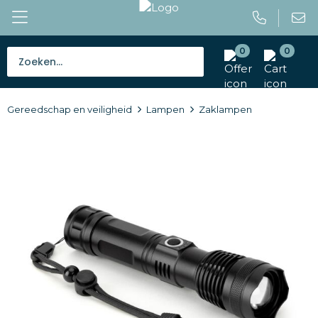
0
0
Bestsellers
Gereedschap en veiligheid
Lampen
Zaklampen
Tassen
Caps en mutsen
Giveaways
Drinkwaren
Paraplu's
Outdoor en vrije tijd
Gereedschap en veiligheid