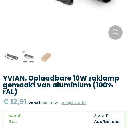
Snoepgoed
Home en living
Health en wellness
Kantoorartikelen
Gadgets
YVIAN. Oplaadbare 10W zaklamp
Textiel
gemaakt van aluminium (100%
rAL)
Thema
€ 12,91
vanaf
excl. btw -
bekijk staffel
Merken
Vanaf
Spoed?
5 st.
App/bel ons