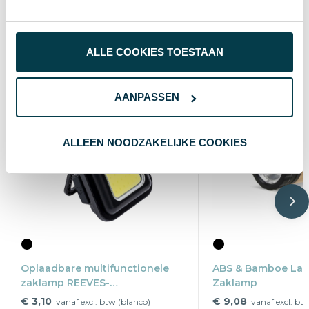
Wat anderen bekijken
ALLE COOKIES TOESTAAN
AANPASSEN
ALLEEN NOODZAKELIJKE COOKIES
Oplaadbare multifunctionele
ABS & Bamboe La
zaklamp REEVES-
Zaklamp
SUPERSQUARE
€ 3,10
€ 9,08
vanaf excl. btw (blanco)
vanaf excl. bt