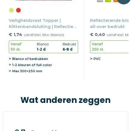
Veiligheidsvest Topper |
Reflecterende kri
Klittenbandsluiting | Reflectie
all-over bedrukt
EN20471 | S-3XL
€ 1,74
€ 0,40
vanaf excl. btw (blanco)
vanaf excl. bt
Vanaf
Blanco
Bedrukt
Vanaf
50 st.
1-2 d
6-8 d
250 st.
Blanco of bedrukken
PVC
1-2 kleuren of full-color
Max
300×250 mm
Wat anderen zeggen