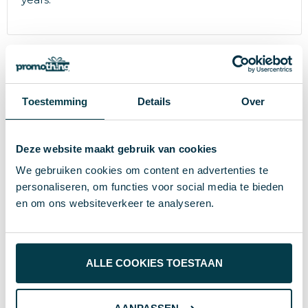
Specificaties
Toestemming
Details
Over
81 g
Gewicht
Merk
Deze website maakt gebruik van cookies
We gebruiken cookies om content en advertenties te
8719495016008
EAN-code
personaliseren, om functies voor social media te bieden
100% Polyester
Materiaal
en om ons websiteverkeer te analyseren.
8923
Artikelnummer
Geel
Kleur
ALLE COOKIES TOESTAAN
kidssize: 40 cm wide x 50 cm high
Afmeting