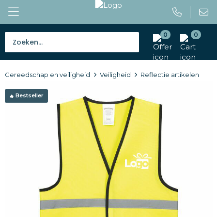
0
0
Bestsellers
Gereedschap en veiligheid
Veiligheid
Reflectie artikelen
Tassen
Bestseller
Caps en mutsen
Giveaways
Drinkwaren
Paraplu's
Outdoor en vrije tijd
Gereedschap en veiligheid