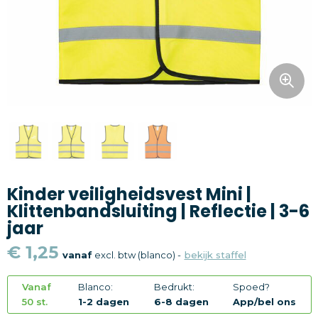
Snoepgoed
Home en living
Health en wellness
Kantoorartikelen
Gadgets
Kinder veiligheidsvest Mini |
Textiel
Klittenbandsluiting | Reflectie | 3-6
jaar
Thema
€ 1,25
vanaf
excl. btw (blanco) -
bekijk staffel
Merken
Vanaf
Blanco:
Bedrukt:
Spoed?
50 st.
1-2 dagen
6-8 dagen
App/bel ons