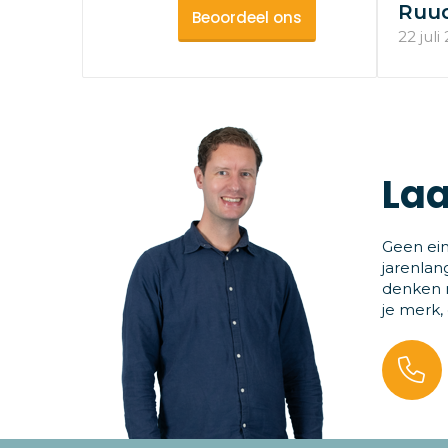
Ruu
Beoordeel ons
22 juli
Laa
Geen ein
jarenlan
denken m
je merk,