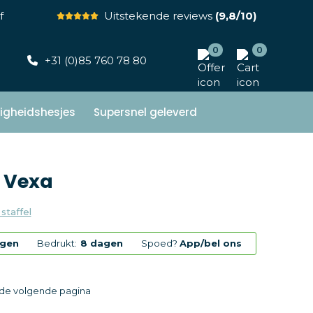
f
Uitstekende reviews
(9,8/10)
0
0
+31 (0)85 760 78 80
ligheidshesjes
Supersnel geleverd
 Vexa
 staffel
agen
Bedrukt:
8 dagen
Spoed?
App/bel ons
p de volgende pagina