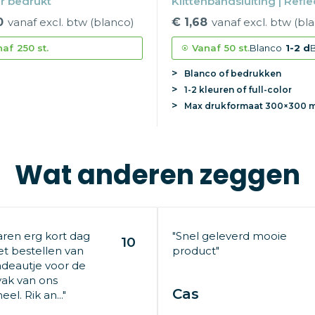
er bedrukt
Klittenbandsluiting | Reflec
One size
0
vanaf excl. btw (blanco)
€ 1,68
vanaf excl. btw (bl
naf
250 st.
Vanaf
50 st.
Blanco
1-2 d
Blanco of bedrukken
1-2 kleuren of full-color
Max
drukformaat
300×300 
Wat anderen zeggen
aren erg kort dag
"Snel geleverd mooie
10
t bestellen van
product"
deautje voor de
ak van ons
Cas
el. Rik an..."