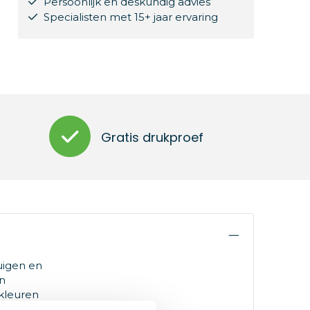
Persoonlijk en deskundig advies
Specialisten met 15+ jaar ervaring
Gratis drukproef
uigen en
n
 kleuren