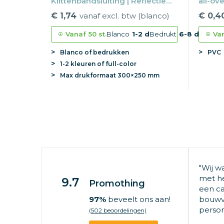
Klittenbandsluiting | Reflectie
all-ov
EN20471 | S-3XL
€ 1,74
vanaf excl. btw (blanco)
€ 0,4
Vanaf
50 st.
Blanco
1-2 d
Bedrukt
6-8 d
Va
Blanco of bedrukken
PVC
1-2 kleuren of full-color
Max
drukformaat
300×250 mm
"Wij w
met he
9.7
Promothing
een ca
97%
beveelt ons aan!
bouwv
persone
(502 beoordelingen)