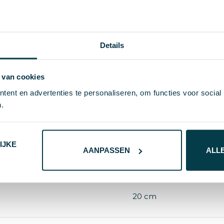
Details
76890
 van cookies
ent en advertenties te personaliseren, om functies voor social
0.5 cm
.
4 g
IJKE
AANPASSEN
ALL
S/T
Geel
20 cm