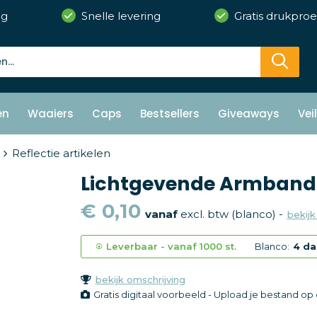
ng
Snelle levering
Gratis drukproe
en
Waaiers
Caps
Bestsellers
Giveaways
Vei
Reflectie artikelen
Lichtgevende Armband
€ 0,10
vanaf
excl. btw (blanco) -
bekijk
Leverbaar
-
vanaf
1000 st.
Blanco:
4 d
bekijk omschrijving
Gratis digitaal voorbeeld - Upload je bestand o