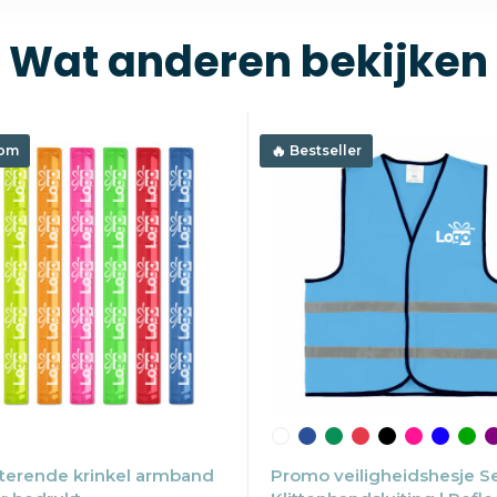
Wat anderen bekijken
om
Bestseller
terende krinkel armband
Promo veiligheidshesje Se