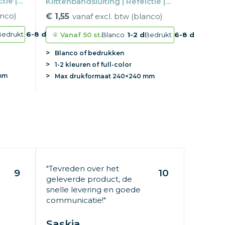
tie |
Klittenbandsluiting | Refelctie |
6-12 jaar
anco)
€ 1,55
vanaf excl. btw (blanco)
Bedrukt
6-8 d
Vanaf
50 st.
Blanco
1-2 d
Bedrukt
6-8 d
Blanco of bedrukken
1-2 kleuren of full-color
mm
Max
drukformaat
240×240 mm
"Tevreden over het
9
10
geleverde product, de
snelle levering en goede
communicatie!"
Saskia