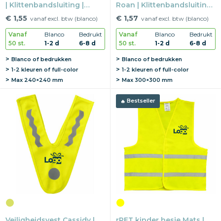
| Klittenbandsluiting |
Roan | Klittenbandsluiting |
Refelctie | 6-12 jaar
Reflectie EN20471 | One
€ 1,55
€ 1,57
vanaf excl. btw (blanco)
vanaf excl. btw (blanco)
size
Vanaf
Blanco
Bedrukt
Vanaf
Blanco
Bedrukt
50 st.
1-2 d
6-8 d
50 st.
1-2 d
6-8 d
Blanco of bedrukken
Blanco of bedrukken
1-2 kleuren of full-color
1-2 kleuren of full-color
Max
240×240 mm
Max
300×300 mm
Bestseller
Veiligheidsvest Cassidy |
rPET kinder hesje Mats |