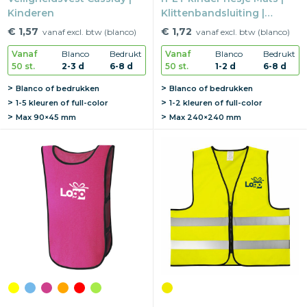
Kinderen
Klittenbandsluiting |
Reflectie EN17353 | 6-12
€ 1,57
€ 1,72
vanaf excl. btw (blanco)
vanaf excl. btw (blanco)
jaar
Vanaf
Blanco
Bedrukt
Vanaf
Blanco
Bedrukt
50 st.
2-3 d
6-8 d
50 st.
1-2 d
6-8 d
Blanco of bedrukken
Blanco of bedrukken
1-5 kleuren of full-color
1-2 kleuren of full-color
Max
90×45 mm
Max
240×240 mm