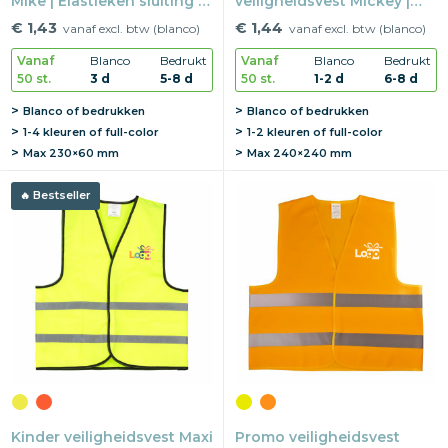
Mike | Elastieken sluiting |
veiligheidsvest Mickey |
Reflectie EN17353 | One
Klittenbandsluiting |
€ 1,43
€ 1,44
vanaf excl. btw (blanco)
vanaf excl. btw (blanco)
size
Reflectie | 6-12 jaar
Vanaf
Blanco
Bedrukt
Vanaf
Blanco
Bedrukt
50 st.
3 d
5-8 d
50 st.
1-2 d
6-8 d
Blanco of bedrukken
Blanco of bedrukken
1-4 kleuren of full-color
1-2 kleuren of full-color
Max
230×60 mm
Max
240×240 mm
Bestseller
Kinder veiligheidsvest Maxi
Promo veiligheidsvest