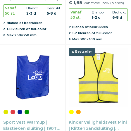
Reflectie | One size
€ 1,68
vanaf excl. btw (blanco)
Vanaf
Blanco
Bedrukt
Vanaf
Blanco
Bedrukt
50 st.
2-3 d
5-8 d
50 st.
1-2 d
6-8 d
Blanco of bedrukken
Blanco of bedrukken
1-8 kleuren of full-color
1-2 kleuren of full-color
Max
250×350 mm
Max
300×300 mm
Bestseller
Sport vest Warmup |
Kinder veiligheidsvest Mini
Elastieken sluiting | 190T
| Klittenbandsluiting |