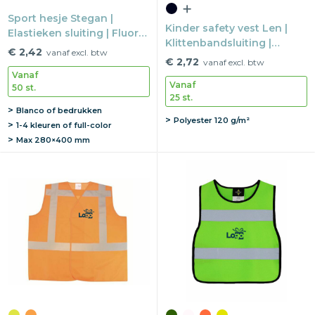
Sport hesje Stegan |
Kinder safety vest Len |
Elastieken sluiting | Fluor
Klittenbandsluiting |
kleuren | 2 maten
€ 2,42
vanaf excl. btw
Reflectie EN17353 | 3
€ 2,72
vanaf excl. btw
kinder maten
Vanaf
Vanaf
50 st.
25 st.
Blanco of bedrukken
Polyester 120 g/m²
1-4 kleuren of full-color
Max
280×400 mm