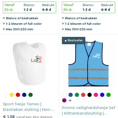
Vanaf
Blanco
Bedrukt
Vanaf
Blanco
Bedrukt
50 st.
1-2 d
6-8 d
50 st.
1-2 d
6-8 d
Blanco of bedrukken
Blanco of bedrukken
1-2 kleuren of full-color
1-2 kleuren of full-color
Max
300×250 mm
Max
300×250 mm
Bestseller
Sport hesje Temex |
Promo veiligheidshesje Sef
Elastieken sluiting | Non-
| Klittenbandsluiting |
woven | One size
€ 1,38
vanaf excl. btw (blanco)