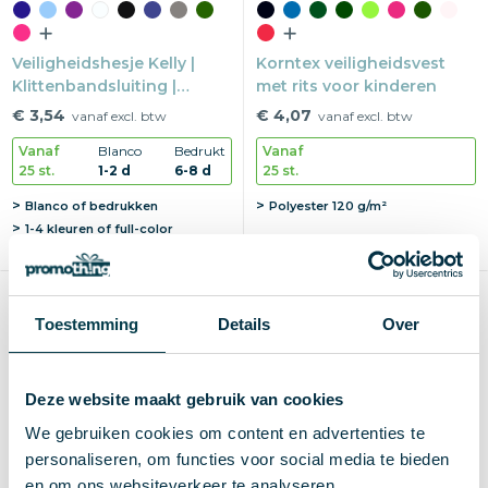
Veiligheidshesje Kelly |
Korntex veiligheidsvest
Klittenbandsluiting |
met rits voor kinderen
Reflectie EN17353 | S-XXL
€ 3,54
€ 4,07
vanaf excl. btw
vanaf excl. btw
Vanaf
Blanco
Bedrukt
Vanaf
25 st.
1-2 d
6-8 d
25 st.
Blanco of bedrukken
Polyester 120 g/m²
1-4 kleuren of full-color
Max
250×250 mm
Toestemming
Details
Over
Deze website maakt gebruik van cookies
We gebruiken cookies om content en advertenties te
personaliseren, om functies voor social media te bieden
en om ons websiteverkeer te analyseren.