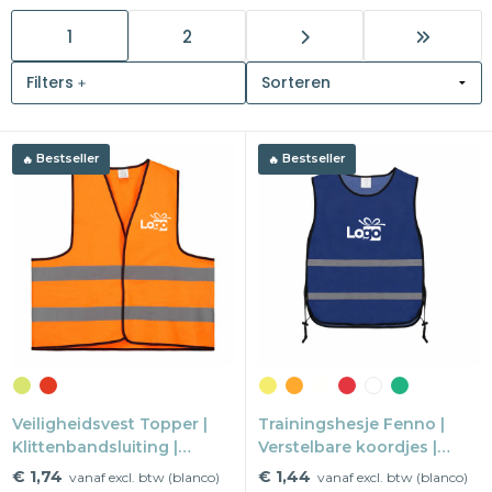
1
2
Snoepgoed
Filters
Home en living
Health en wellness
Bestseller
Bestseller
Kantoorartikelen
Gadgets
Textiel
Thema
Merken
Veiligheidsvest Topper |
Trainingshesje Fenno |
Klittenbandsluiting |
Verstelbare koordjes |
Reflectie EN20471 | S-3XL
Reflectie | One size
€ 1,74
€ 1,44
vanaf excl. btw (blanco)
vanaf excl. btw (blanco)