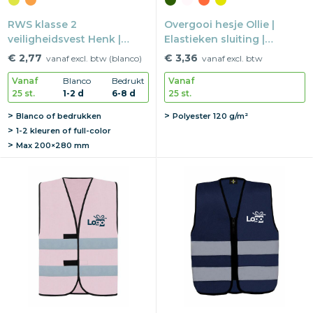
RWS klasse 2
Overgooi hesje Ollie |
veiligheidsvest Henk |
Elastieken sluiting |
Klittenbandsluiting |
Reflectie EN17353 | XS-XXL
€ 2,77
€ 3,36
vanaf excl. btw (blanco)
vanaf excl. btw
Reflectie EN20471 | One
Vanaf
Blanco
Bedrukt
Vanaf
size
25 st.
1-2 d
6-8 d
25 st.
Blanco of bedrukken
Polyester 120 g/m²
1-2 kleuren of full-color
Max
200×280 mm