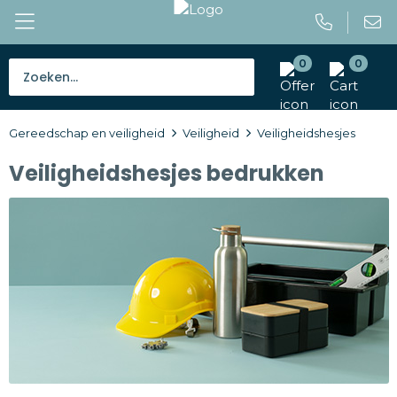
0
0
Bestsellers
Gereedschap en veiligheid
Veiligheid
Veiligheidshesjes
Tassen
Veiligheidshesjes bedrukken
Caps en mutsen
Giveaways
Drinkwaren
Paraplu's
Outdoor en vrije tijd
Gereedschap en veiligheid