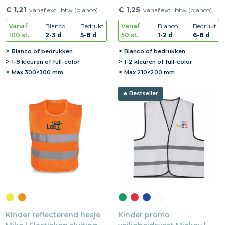
polyester | One size
Reflectie | 3-6 jaar
€ 1,21
€ 1,25
vanaf excl. btw (blanco)
vanaf excl. btw (blanco)
Vanaf
Blanco
Bedrukt
Vanaf
Blanco
Bedrukt
100 st.
2-3 d
5-8 d
50 st.
1-2 d
6-8 d
Blanco of bedrukken
Blanco of bedrukken
1-8 kleuren of full-color
1-2 kleuren of full-color
Max
300×300 mm
Max
210×200 mm
Bestseller
Kinder reflecterend hesje
Kinder promo