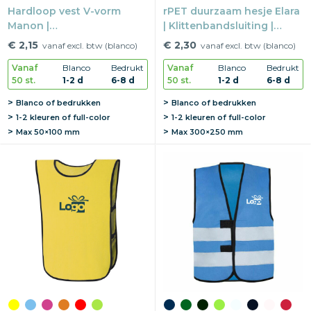
Hardloop vest V-vorm
rPET duurzaam hesje Elara
Manon |
| Klittenbandsluiting |
Klittenbandsluiting |
Reflectie EN20471 | One
€ 2,15
€ 2,30
vanaf excl. btw (blanco)
vanaf excl. btw (blanco)
Reflectie | One size
size
Vanaf
Blanco
Bedrukt
Vanaf
Blanco
Bedrukt
50 st.
1-2 d
6-8 d
50 st.
1-2 d
6-8 d
Blanco of bedrukken
Blanco of bedrukken
1-2 kleuren of full-color
1-2 kleuren of full-color
Max
50×100 mm
Max
300×250 mm