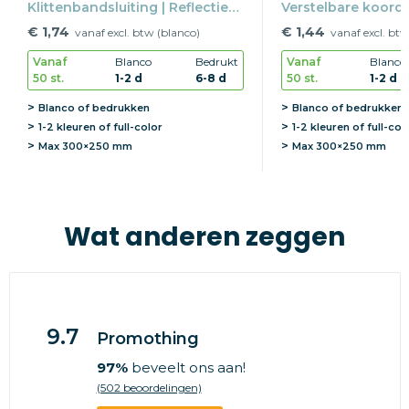
Klittenbandsluiting | Reflectie
Verstelbare koordje
EN20471 | S-3XL
| One size
€ 1,74
€ 1,44
vanaf excl. btw (blanco)
vanaf excl. btw
Vanaf
Blanco
Bedrukt
Vanaf
Blanco
50 st.
1-2 d
6-8 d
50 st.
1-2 d
Blanco of bedrukken
Blanco of bedrukken
1-2 kleuren of full-color
1-2 kleuren of full-col
Max
300×250 mm
Max
300×250 mm
Wat anderen zeggen
9.7
Promothing
97%
beveelt ons aan!
(502 beoordelingen)