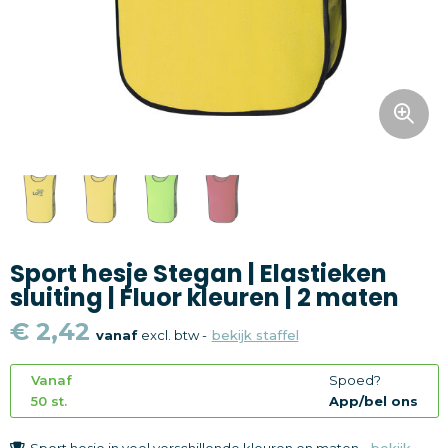
Snoepgoed
Home en living
Health en wellness
Kantoorartikelen
Gadgets
Sport hesje Stegan | Elastieken
Textiel
sluiting | Fluor kleuren | 2 maten
Thema
€ 2,42
vanaf
excl. btw -
bekijk staffel
Merken
Vanaf
Spoed?
50 st.
App/bel ons
Sport hesje in veel verschillende kleuren en maten -
bekijk