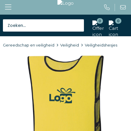
0
0
Bestsellers
Gereedschap en veiligheid
Veiligheid
Veiligheidshesjes
Tassen
Caps en mutsen
Giveaways
Drinkwaren
Paraplu's
Outdoor en vrije tijd
Gereedschap en veiligheid