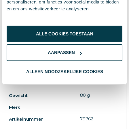
personaliseren, om functies voor social media te bieden
zachte en duurzame polyester. Inclusief zwarte
en om ons websiteverkeer te analyseren.
bies en versterkte zijkanten met twee zwarte
elastieken die een perfecte pasvorm en
bewegingsvrijheid garanderen.
ALLE COOKIES TOESTAAN
AANPASSEN
Specificaties
Polyester
ALLEEN NOODZAKELIJKE COOKIES
Materiaal
M
Maat
80 g
Gewicht
Merk
79762
Artikelnummer