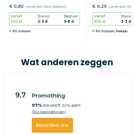
€ 0,82
€ 0,29
vanaf excl. btw (blanco)
vanaf excl. bt
Vanaf
Blanco
Bedrukt
Vanaf
Blanco
100 st.
2-3 d
5-8 d
250 st.
2-3 d
PU schuim
PU Schuim, Metaal
Wat anderen zeggen
9.7
Promothing
97%
beveelt ons aan!
(502 beoordelingen)
Beoordeel ons