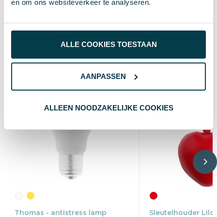
en om ons websiteverkeer te analyseren.
7.7 cm
Lengte
Wat anderen bekijken
ALLE COOKIES TOESTAAN
AANPASSEN
ALLEEN NOODZAKELIJKE COOKIES
Thomas - antistress lamp
Sleutelhouder Lilo