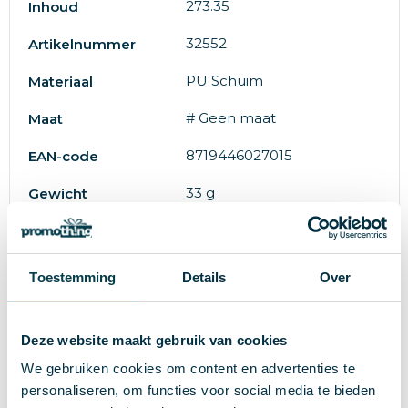
273.35
Inhoud
32552
Artikelnummer
PU Schuim
Materiaal
# Geen maat
Maat
8719446027015
EAN-code
33 g
Gewicht
IMPRESSION
Merk
custom/multicolor
Kleur
Toestemming
Details
Over
Standaard uitvoering
Soort
Deze website maakt gebruik van cookies
7.1 cm
Hoogte
We gebruiken cookies om content en advertenties te
5 cm
Breedte
personaliseren, om functies voor social media te bieden