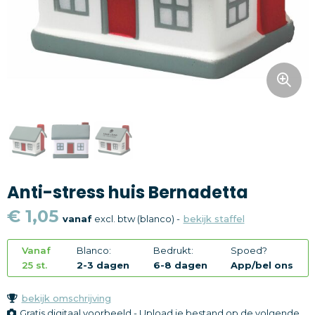
Snoepgoed
Home en living
Health en wellness
Kantoorartikelen
Gadgets
Anti-stress huis Bernadetta
Textiel
€ 1,05
vanaf
excl. btw (blanco) -
bekijk staffel
Thema
Vanaf
Blanco:
Bedrukt:
Spoed?
Merken
25 st.
2-3 dagen
6-8 dagen
App/bel ons
bekijk omschrijving
Gratis digitaal voorbeeld - Upload je bestand op de volgende