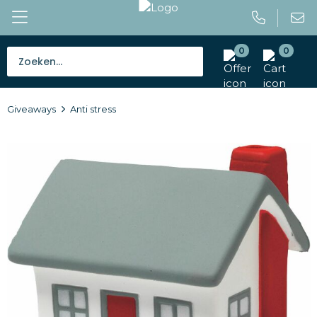
0
0
Bestsellers
Giveaways
Anti stress
Tassen
Caps en mutsen
Giveaways
Drinkwaren
Paraplu's
Outdoor en vrije tijd
Gereedschap en veiligheid