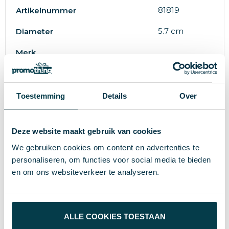
81819
Artikelnummer
5.7 cm
Diameter
Merk
15 g
Gewicht
S/T
Maat
Toestemming
Details
Over
PU
Materiaal
Deze website maakt gebruik van cookies
We gebruiken cookies om content en advertenties te
Wat anderen bekijken
personaliseren, om functies voor social media te bieden
en om ons websiteverkeer te analyseren.
ALLE COOKIES TOESTAAN