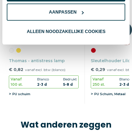
AANPASSEN
ALLEEN NOODZAKELIJKE COOKIES
Thomas - antistress lamp
Sleutelhouder Lilo
€ 0,82
€ 0,29
vanaf excl. btw (blanco)
vanaf excl. bt
Vanaf
Blanco
Bedrukt
Vanaf
Blanco
100 st.
2-3 d
5-8 d
250 st.
2-3 d
PU schuim
PU Schuim, Metaal
Wat anderen zeggen