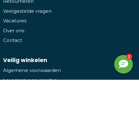
Retourneren
Veelgestelde vragen
Vacatures
Over ons
Contact
Veilig winkelen
Algemene voorwaarden
Leveringsvoorwaarden
Privacy- en cookieverklaring
Disclaimer
Bezoek ons
Promothing
Kruiwiel 3, 7773 NL Hardenberg