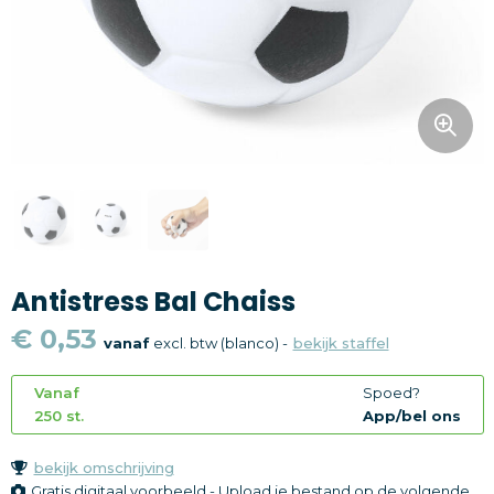
Snoepgoed
Home en living
Health en wellness
Kantoorartikelen
Gadgets
Antistress Bal Chaiss
Textiel
€ 0,53
vanaf
excl. btw (blanco) -
bekijk staffel
Thema
Vanaf
Spoed?
Merken
250 st.
App/bel ons
bekijk omschrijving
Gratis digitaal voorbeeld - Upload je bestand op de volgende