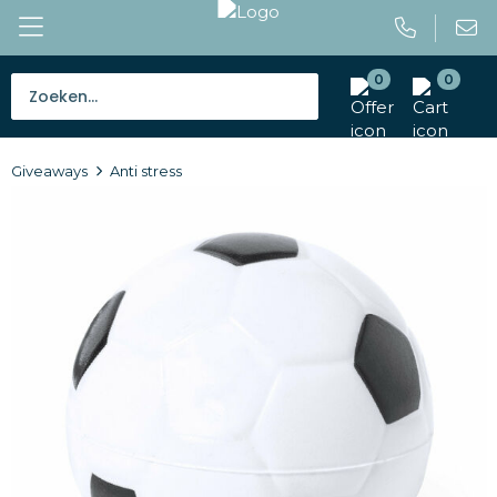
0
0
Bestsellers
Giveaways
Anti stress
Tassen
Caps en mutsen
Giveaways
Drinkwaren
Paraplu's
Outdoor en vrije tijd
Gereedschap en veiligheid